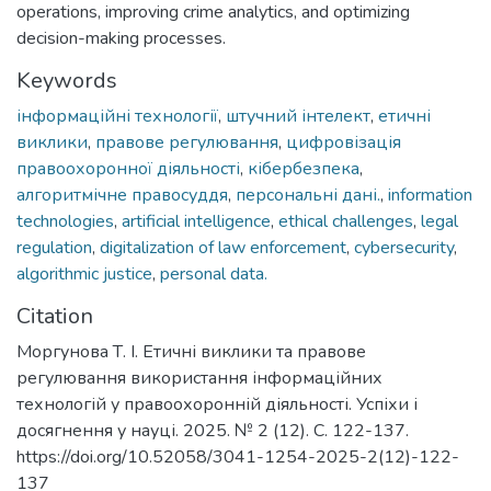
operations, improving crime analytics, and optimizing
decision-making processes.
Keywords
інформаційні технології
,
штучний інтелект
,
етичні
виклики
,
правове регулювання
,
цифровізація
правоохоронної діяльності
,
кібербезпека
,
алгоритмічне правосуддя
,
персональні дані.
,
information
technologies
,
artificial intelligence
,
ethical challenges
,
legal
regulation
,
digitalization of law enforcement
,
cybersecurity
,
algorithmic justice
,
personal data.
Citation
Моргунова Т. І. Етичні виклики та правове
регулювання використання інформаційних
технологій у правоохоронній діяльності. Успіхи і
досягнення у науці. 2025. № 2 (12). С. 122-137.
https://doi.org/10.52058/3041-1254-2025-2(12)-122-
137