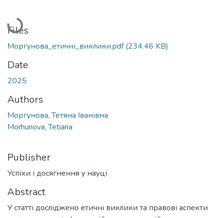
Loading...
Files
Моргунова_етичні_виклики.pdf
(234.46 KB)
Date
2025
Authors
Моргунова, Тетяна Іванівна
Morhunova, Tetiana
Publisher
Успіхи і досягнення у науці
Abstract
У статті досліджено етичні виклики та правові аспекти