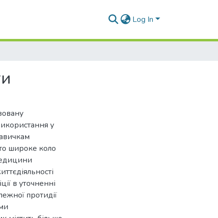
Log In
ги
зовану
використання у
навичкам
уто широке коло
 медицини
иттєдіяльності
ії в уточненні
лежної протидії
ими