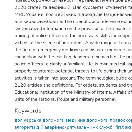
правоохоронної діяльності. Термінологічний довідн
2120 статей та дефініцій. Для курсантів, студентів т
МВС України, поліцейських підрозділів Національної 
військовослужбовців. The scientific and reference editio
systematized information on the provision of first aid for i
training of police officers in the necessary skills for suppor
victims at the scene of an incident. A wide range of term
the field of emergency medicine and disaster medicine are
connection with the existing dangers to human life, the pr
police officers to clarify unfamiliar/little-known medical as
properly counteract potential threats to life during their
activities is taken into account. The terminological guide 
2120 articles and definitions. For cadets, students and tr
Educational Institution of the Ministry of Internal Affairs o
units of the National Police and military personnel.
Keywords
долікарська допомога, медична допомога, правоохоро
алгоритм дій аварійно-рятувальнимх служб.
,
first aid