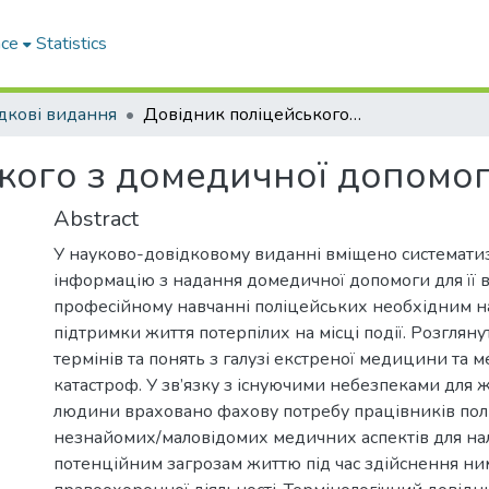
ace
Statistics
дкові видання
Довідник поліцейського з домедичної допомоги
кого з домедичної допомо
Abstract
У науково-довідковому виданні вміщено системати
інформацію з надання домедичної допомоги для її 
професійному навчанні поліцейських необхідним 
підтримки життя потерпілих на місці події. Розглян
термінів та понять з галузі екстреної медицини та
катастроф. У зв’язку з існуючими небезпеками для ж
людини враховано фахову потребу працівників поліц
незнайомих/маловідомих медичних аспектів для на
потенційним загрозам життю під час здійснення н