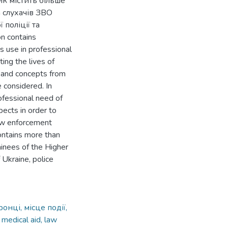
ик містить більше
а слухачів ЗВО
поліції та
n contains
ts use in professional
ting the lives of
s and concepts from
 considered. In
ofessional need of
pects in order to
 law enforcement
contains more than
ainees of the Higher
f Ukraine, police
нці, місце події,
, medical aid, law