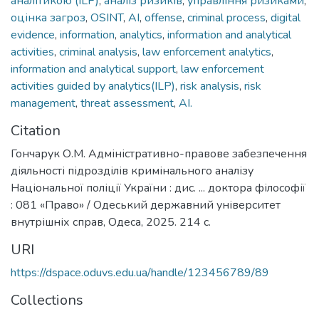
аналітикою (ILP)
,
аналіз ризиків
,
управління ризиками
,
оцінка загроз
,
OSINT
,
AI
,
offense
,
criminal process
,
digital
evidence
,
information
,
analytics
,
information and analytical
activities
,
criminal analysis
,
law enforcement analytics
,
information and analytical support
,
law enforcement
activities guided by analytics(ILP)
,
risk analysis
,
risk
management
,
threat assessment
,
AI.
Citation
Гончарук О.М. Адміністративно-правове забезпечення
діяльності підрозділів кримінального аналізу
Національної поліції України : дис. ... доктора філософії
: 081 «Право» / Одеський державний університет
внутрішніх справ, Одеса, 2025. 214 с.
URI
https://dspace.oduvs.edu.ua/handle/123456789/89
Collections