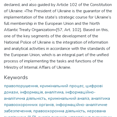
declared, and also guided by Article 102 of the Constitution
of Ukraine: «The President of Ukraine is the guarantor of the
implementation of the state’s strategic course for Ukraine’s
full membership in the European Union and the North
Atlantic Treaty Organization»[57, Art. 102]. Based on this,
one of the key segments of the development of the
National Police of Ukraine is the integration of information
and analytical activities in accordance with the standards of
the European Union, which is an integral part of the unified
process of implementing the tasks and functions of the
Ministry of Internal Affairs of Ukraine.
Keywords
правопорушення
,
кримінальний процес
,
цифрові
докази
,
інформація
,
аналітика
,
інформаційно-
аналітична діяльність
,
кримінальний аналіз
,
аналітика
правоохоронних органів
,
інформаційно-аналітичне
забезпечення
,
правоохоронна діяльність
,
керована