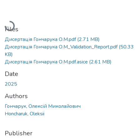
Loading...
Files
Дисертація Гончарука О.М.pdf
(2.71 MB)
Дисертація Гончарука О.М_Validation_Report.pdf
(50.33
KB)
Дисертація Гончарука О.М.pdf.asice
(2.61 MB)
Date
2025
Authors
Гончарук, Олексій Миколайович
Honcharuk, Oleksii
Publisher