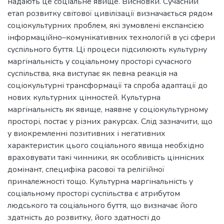
надають це соціальне явище. Висновки. Сучасний
етап розвитку світової цивілізації визначається рядом
соціокультурних проблем, які зумовлені експансією
інформаційно–комунікативних технологій в усі сфери
суспільного буття. Ці процеси підсилюють культурну
маргінальність у соціальному просторі сучасного
суспільства, яка виступає як певна реакція на
соціокультурні трансформації та спроба адаптації до
нових культурних цінностей. Культурна
маргінальність як явище, наявне у соціокультурному
просторі, постає у різних ракурсах. Слід зазначити, що
у виокремленні позитивних і негативних
характеристик цього соціального явища необхідно
враховувати такі чинники, як особливість ціннісних
домінант, специфіка расової та релігійної
приналежності тощо. Культурна маргінальність у
соціальному просторі суспільства є атрибутом
людського та соціального буття, що визначає його
здатність до розвитку, його здатності до