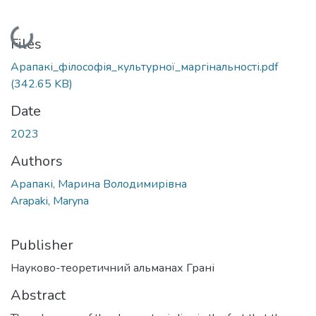
Loading...
Files
Арапакі_філософія_культурної_маргінальності.pdf
(342.65 KB)
Date
2023
Authors
Арапакі, Марина Володимирівна
Arapaki, Maryna
Publisher
Науково-теоретичний альманах Грані
Abstract