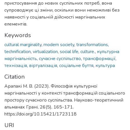
пристосування до нових суспільних потреб, вона
супроводжує ці зміни, оскільки вони неможливі без
наявності у соціальній дійсності маргінальних
елементів.
Keywords
cultural marginality
,
modern society
,
transformations
,
technification
,
virtualization
,
social life
,
culture.
,
культурна
маргінальність
,
сучасне суспільство
,
трансформації
,
технізація
,
віртуалізація
,
соціальне буття
,
культура
Citation
Арапакі М. В. (2023). Філософія культурної
маргінальності у контексті трансформацій соціального
простору сучасного суспільства. Науково-теоретичний
альманах Грані, 26(5), 165-171.
https://doi.org/10.15421/1723118
URI