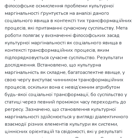
філософське осмислення проблеми культурної
маргінальності ґрунтується на аналізі даного
соціального явища в контексті тих трансформаційних
процесів, які притаманні сучасному суспільству. Мета
роботи полягає у визначенні філософських засад
культурної маргінальності як соціального явища в
контексті трансформаційних процесів, яким
підпорядковується сучасне суспільство. Результати
дослідження. Встановлено, що культурна
маргінальність як складне, багатоаспектне явище, у
свою чергу виступає чинником трансформаційних
процесів, оскільки вона є невід’ємним атрибутом
будь-якої соціальної трансформації, бо суспільство у
статиці через певний проміжок часу переходить до
регресу. Зазначено, що становлення культурної
маргінальності здійснюється у вигляді діалектичного
взаємодії різних елементів культури як системи,
ціннісних орієнтацій та свідомості, які у результаті