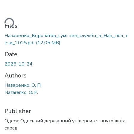
ding...
Files
Назаренко_Коропатов_суміщен_служби_в_Нац_пол_т
ези_2025.pdf
(12.05 MB)
Date
2025-10-24
Authors
Назаренко, О. П.
Nazarenko, O. P.
Publisher
Одеса: Одеський державний університет внутрішніх
справ