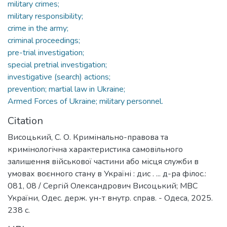
military crimes;
military responsibility;
crime in the army;
criminal proceedings;
pre-trial investigation;
special pretrial investigation;
investigative (search) actions;
prevention; martial law in Ukraine;
Armed Forces of Ukraine; military personnel.
Citation
Висоцький, С. О. Кримінально-­правова та
кримінологічна характеристика самовільного
залишення військової частини або місця служби в
умовах воєнного стану в Україні : дис . ... д-ра філос.:
081, 08 / Сергій Олександрович Висоцький; МВС
України, Одес. держ. ун-т внутр. справ. - Одеса, 2025.
238 с.