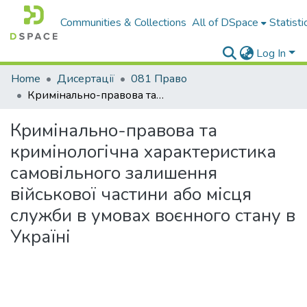
Communities & Collections
All of DSpace
Statisti
Log In
Home
Дисертації
081 Право
Кримінально-­правова та кримінологічна характеристика самовільного залишення військової частини або місця служби в умовах воєнного стану в Україні
Кримінально-­правова та
кримінологічна характеристика
самовільного залишення
військової частини або місця
служби в умовах воєнного стану в
Україні