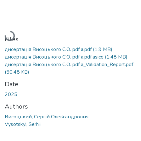
Loading...
Files
дисертація Висоцького С.О. pdf a.pdf
(1.9 MB)
дисертація Висоцького С.О. pdf a.pdf.asice
(1.48 MB)
дисертація Висоцького С.О. pdf a_Validation_Report.pdf
(50.48 KB)
Date
2025
Authors
Висоцький, Сергій Олександрович
Vysotskyi, Serhii