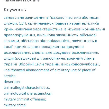
martial law in Ukraine.
Keywords
самовільне залишення військової частини або місця
служби
,
СЗЧ
,
кримінально-правова характеристика
,
кримінологічна характеристика
,
військові кримінальні
правопорушення
,
військова злочинність
,
військові
злочини
,
військова відповідальність
,
злочинність в
армії
,
кримінальне провадження
,
досудове
розслідування; спеціальне досудове розслідування
,
слідчі (розшукові) дії; запобігання; воєнний стан в
Україні
,
Збройні Сили України
,
військовослужбовці.
,
unauthorized abandonment of a military unit or place of
service;
desertion;
criminallegal characteristics;
criminological characteristics;
military criminal offenses;
military crime;