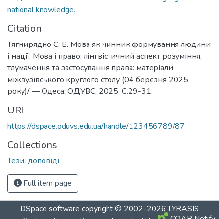
national knowledge.
Citation
Тягнирядно Є. В. Мова як чинник формування людини
і нації. Мова і право: лінгвістичний аспект розуміння,
тлумачення та застосування права: матеріали
міжвузівського круглого столу (04 березня 2025
року)/ — Одеса: ОДУВС, 2025. С.29-31.
URI
https://dspace.oduvs.edu.ua/handle/123456789/87
Collections
Тези, доповіді
Full item page
DSpace software
copyright © 2002-2026
LYRASIS
COAR Notify