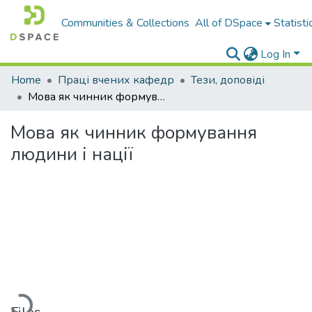
Communities & Collections
All of DSpace
Statisti
Log In
Home
Праці вчених кафедр
Тези, доповіді
Мова як чинник формування людини і нації
Мова як чинник формування
людини і нації
Loading...