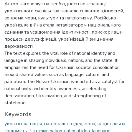
Автор наголошує на необхідності консолідації
українського суспільства навколо спільних цінностей,
зокрема мови, культури та патріотизму. Російсько-
українська війна стала каталізатором національного
єднання та усвідомлення ідентичності, прискоривши
процеси дерусифікації, українізації й зміцнення
державності.
The text explores the vital role of national identity and
language in shaping individuals, nations, and the state. It
emphasizes the need for Ukrainian societal consolidation
around shared values such as language, culture, and
patriotism. The Russo-Ukrainian war acted as a catalyst for
national unity and identity awareness, accelerating
derussification, Ukrainization, and strengthening of
statehood.
Keywords
українська нація
,
національна ідея
,
мова
,
національна
свідомість.
,
Ukrainian nation
,
national idea
,
language
,