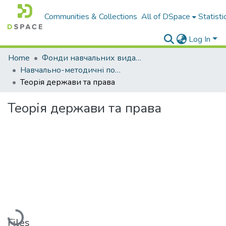
Communities & Collections
All of DSpace
Statisti
Log In
Home
Фонди навчальних видань
Навчально-методичні посібники
Теорія держави та права
Теорія держави та права
Loading...
Files