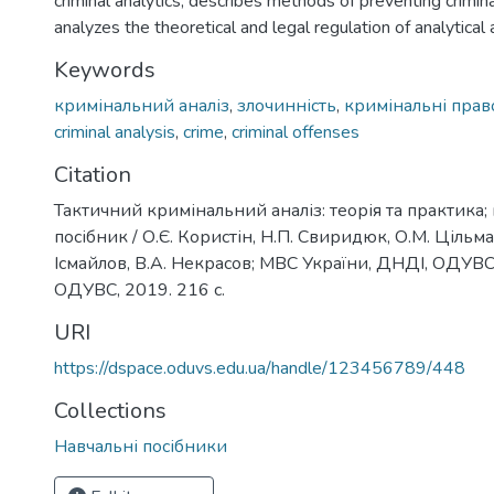
criminal analytics, describes methods of preventing crimin
analyzes the theoretical and legal regulation of analytical a
Keywords
кримінальний аналіз
,
злочинність
,
кримінальні пра
criminal analysis
,
crime
,
criminal offenses
Citation
Тактичний кримінальний аналіз: теорія та практика
посібник / О.Є. Користін, Н.П. Свиридюк, О.М. Цільма
Ісмайлов, В.А. Некрасов; МВС України, ДНДІ, ОДУВС
ОДУВС, 2019. 216 с.
URI
https://dspace.oduvs.edu.ua/handle/123456789/448
Collections
Навчальні посібники