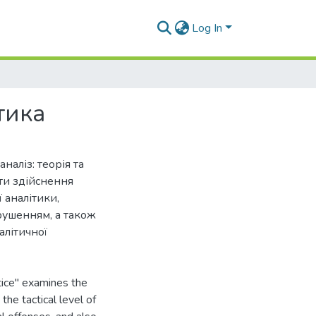
Log In
тика
аліз: теорія та
кти здійснення
 аналітики,
рушенням, а також
алітичної
tice" examines the
the tactical level of