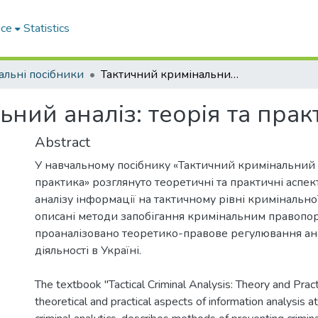
ace
Statistics
альні посібники
Тактичний кримінальний аналіз: теорія та практика
ний аналіз: теорія та прак
Abstract
У навчальному посібнику «Тактичний кримінальний ан
практика» розглянуто теоретичні та практичні аспе
аналізу інформації на тактичному рівні кримінальної
описані методи запобігання кримінальним правопо
проаналізовано теоретико-правове регулювання ан
діяльності в Україні.
The textbook "Tactical Criminal Analysis: Theory and Prac
theoretical and practical aspects of information analysis at 