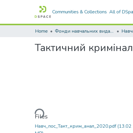
Communities & Collections
All of DSp
Home
Фонди навчальних видань
Навч
Тактичний криміналь
Loading...
Files
Навч_пос_Такт_крим_анал_2020.pdf
(13.02