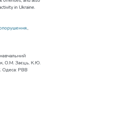
al offenses, and also
ctivity in Ukraine.
вопорушення.
,
; навчальний
к, О.М. Заєць, К.Ю.
. Одеса: РВВ