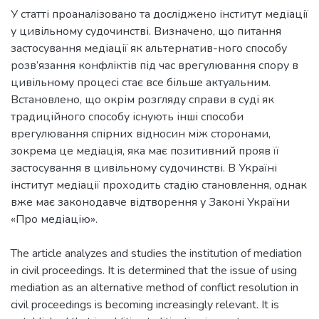
У статті проаналізовано та досліджено інститут медіації
у цивільному судочинстві. Визначено, що питання
застосування медіації як альтернатив-ного способу
розв’язання конфліктів під час врегулювання спору в
цивільному процесі стає все більше актуальним.
Встановлено, що окрім розгляду справи в суді як
традиційного способу існують інші способи
врегулювання спірних відносин між сторонами,
зокрема це медіація, яка має позитивний прояв її
застосування в цивільному судочинстві. В Україні
інститут медіації проходить стадію становлення, однак
вже має законодавче відтворення у Законі України
«Про медіацію».
The article analyzes and studies the institution of mediation
in civil proceedings. It is determined that the issue of using
mediation as an alternative method of conflict resolution in
civil proceedings is becoming increasingly relevant. It is