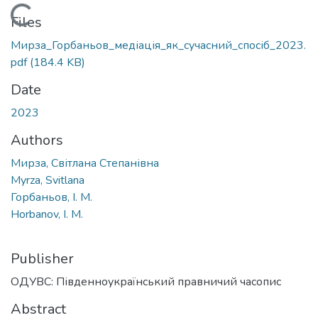
Loading...
Files
Мирза_Горбаньов_медіація_як_сучасний_спосіб_2023.
pdf
(184.4 KB)
Date
2023
Authors
Мирза, Світлана Степанівна
Myrza, Svitlana
Горбаньов, І. М.
Horbanov, I. M.
Publisher
ОДУВС: Південноукраїнський правничий часопис
Abstract