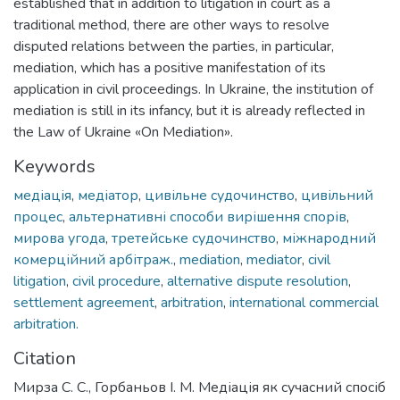
established that in addition to litigation in court as a
traditional method, there are other ways to resolve
disputed relations between the parties, in particular,
mediation, which has a positive manifestation of its
application in civil proceedings. In Ukraine, the institution of
mediation is still in its infancy, but it is already reflected in
the Law of Ukraine «On Mediation».
Keywords
медіація
,
медіатор
,
цивільне судочинство
,
цивільний
процес
,
альтернативні способи вирішення спорів
,
мирова угода
,
третейське судочинство
,
міжнародний
комерційний арбітраж.
,
mediation
,
mediator
,
civil
litigation
,
civil procedure
,
alternative dispute resolution
,
settlement agreement
,
arbitration
,
international commercial
arbitration.
Citation
Мирза С. С., Горбаньов І. М. Медіація як сучасний спосіб