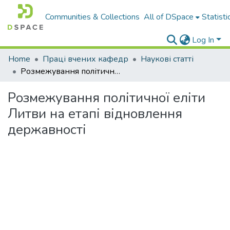
Communities & Collections
All of DSpace
Statisti
Log In
Home
Праці вчених кафедр
Наукові статті
Розмежування політичної еліти Литви на етапі відновлення державності
Розмежування політичної еліти
Литви на етапі відновлення
державності