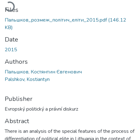
Loading...
Files
Пальшков_розмеж_політич_еліти_2015.pdf
(146.12
KB)
Date
2015
Authors
Пальшков, Костянтин Євгенович
Palshkov, Kostiantyn
Publisher
Evropský politický a právní diskurz
Abstract
There is an analysis of the special features of the process of
differentiation of political elite in Lithuania in the context of