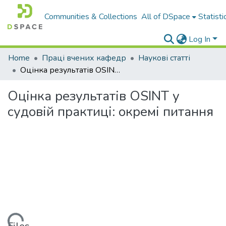
Communities & Collections
All of DSpace
Statisti
Log In
Home
Праці вчених кафедр
Наукові статті
Оцінка результатів OSINT у судовій практиці: окремі питання
Оцінка результатів OSINT у
судовій практиці: окремі питання
ding...