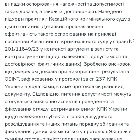
випадки оспорювання належності та допустимості
таких доказів, а також їх достовірності. Наведено
підходи практики Касаційного кримінального суду з
цього питання. Детально проаналізовано
ефективність такого оспорювання на прикладі
постанови Касаційного кримінального суду у справі №
201/11849/23 у контексті аргументів захисту та
контраргументів (щодо належності, допустимості та
достовірності фактичних даних). Зроблено висновок,
що джерелом доказів при використанні результатів
OSINT, зафіксованих у протоколі за ст. 237 КПК
України з додатками, є саме протокол як різновид
документу. Відповідно, питання допустимості можуть
стосуватися виключно аспектів проведення та
фіксування огляду, дотримання вимог КПК України
щодо належного суб’єкта, строків досудового
розслідування та інших питань порядку збирання та
фіксування даних, які містяться у протоколі. Якщо ж є
сумніви стосовно змісту первинних зафіксованих