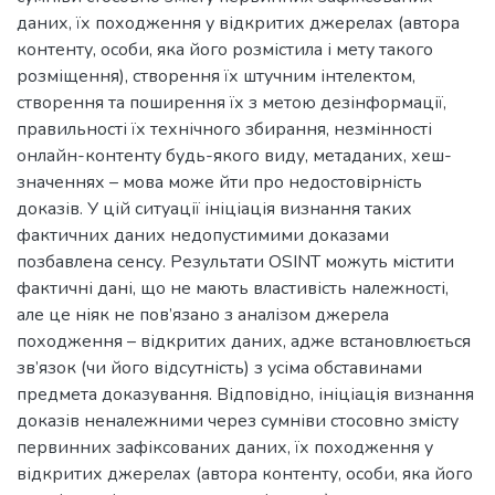
даних, їх походження у відкритих джерелах (автора
контенту, особи, яка його розмістила і мету такого
розміщення), створення їх штучним інтелектом,
створення та поширення їх з метою дезінформації,
правильності їх технічного збирання, незмінності
онлайн-контенту будь-якого виду, метаданих, хеш-
значеннях – мова може йти про недостовірність
доказів. У цій ситуації ініціація визнання таких
фактичних даних недопустимими доказами
позбавлена сенсу. Результати OSINT можуть містити
фактичні дані, що не мають властивість належності,
але це ніяк не пов’язано з аналізом джерела
походження – відкритих даних, адже встановлюється
зв’язок (чи його відсутність) з усіма обставинами
предмета доказування. Відповідно, ініціація визнання
доказів неналежними через сумніви стосовно змісту
первинних зафіксованих даних, їх походження у
відкритих джерелах (автора контенту, особи, яка його