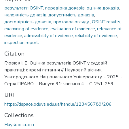
результати OSINT
,
перевірка доказів
,
оцінка доказів
,
належність доказів
,
допустимість доказів
,
достовірність доказів
,
протокол огляду.
,
OSINT results
,
examining of evidence
,
evaluation of evidence
,
relevance of
evidence
,
admissibility of evidence
,
reliability of evidence
,
inspection report.
Citation
Гловюк І. В. Оцінка результатів OSINT у судовій
практиці: окремі питання // Науковий вісник
Ужгородського Національного Університету. - 2025. -
Серія ПРАВО. - Випуск 91: частина 4. - С. 251-259.
URI
https://dspace.oduvs.edu.ua/handle/123456789/206
Collections
Наукові статті