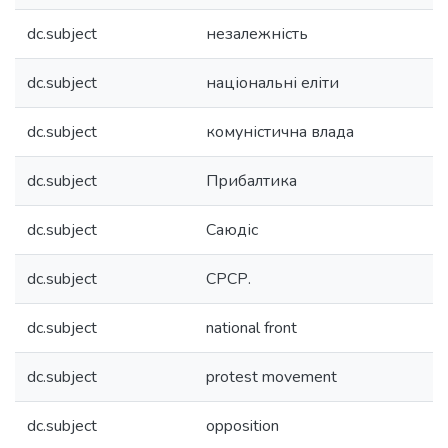
dc.subject
незалежність
dc.subject
національні еліти
dc.subject
комуністична влада
dc.subject
Прибалтика
dc.subject
Саюдіс
dc.subject
СРСР.
dc.subject
national front
dc.subject
protest movement
dc.subject
opposition