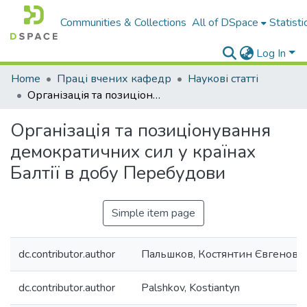
Communities & Collections
All of DSpace
Statisti
Log In
Home
Праці вчених кафедр
Наукові статті
Організація та позиціонування демократичних сил у країнах Балтії в добу Перебудови
Організація та позиціонування
демократичних сил у країнах
Балтії в добу Перебудови
Simple item page
dc.contributor.author
Пальшков, Костянтин Євгенови
dc.contributor.author
Palshkov, Kostiantyn