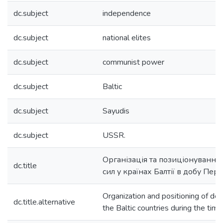
dc.subject
independence
dc.subject
national elites
dc.subject
communist power
dc.subject
Baltic
dc.subject
Sayudis
dc.subject
USSR.
Організація та позиціонуванн
dc.title
сил у країнах Балтії в добу Пе
Organization and positioning of dem
dc.title.alternative
the Baltic countries during the tim