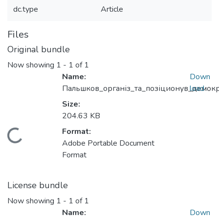
dc.type
Article
Files
Original bundle
Now showing
1 - 1 of 1
Name:
Down
Пальшков_організ_та_позіционув_демокр
load
Size:
204.63 KB
Format:
Loading...
Adobe Portable Document
Format
License bundle
Now showing
1 - 1 of 1
Name:
Down