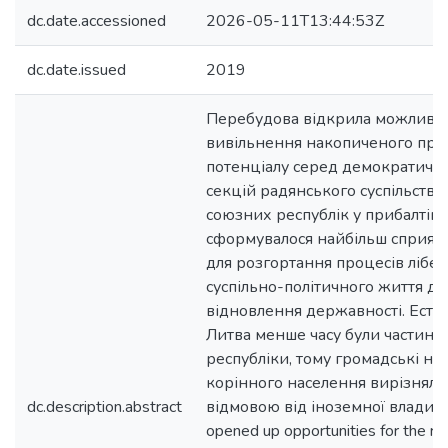
dc.date.accessioned
2026-05-11T13:44:53Z
dc.date.issued
2019
Перебудова відкрила можливос
вивільнення накопиченого про
потенціалу серед демократичн
секцій радянського суспільства
союзних республік у прибалтій
сформувалося найбільш сприятл
для розгортання процесів лібер
суспільно-політичного життя до
відновлення державності. Естоні
Литва менше часу були частино
республіки, тому громадські нас
корінного населення вирізняли
dc.description.abstract
відмовою від іноземної влади. R
opened up opportunities for the re