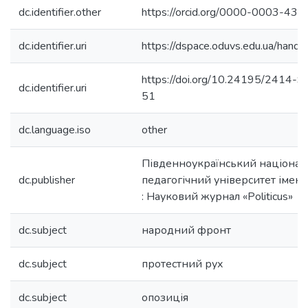
dc.identifier.other
https://orcid.org/0000-0003-43
dc.identifier.uri
https://dspace.oduvs.edu.ua/han
https://doi.org/10.24195/2414
dc.identifier.uri
51
dc.language.iso
other
Південноукраїнський націона
dc.publisher
педагогічний університет імені
: Науковий журнал «Politicus»
dc.subject
народний фронт
dc.subject
протестний рух
dc.subject
опозиція