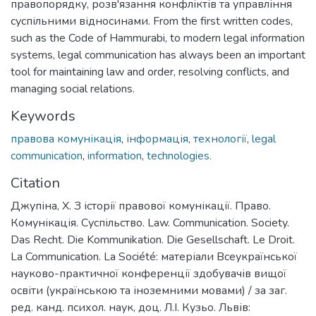
правопорядку, розв'язання конфліктів та управління
суспільними відносинами. From the first written codes,
such as the Code of Hammurabi, to modern legal information
systems, legal communication has always been an important
tool for maintaining law and order, resolving conflicts, and
managing social relations.
Keywords
правова комунікація
,
інформація
,
технології
,
legal
communication
,
information
,
technologies.
Citation
Джупіна, Х. З історії правової комунікації. Право.
Комунікація. Суспільство. Law. Communication. Society.
Das Recht. Die Kommunikation. Die Gesellschaft. Le Droit.
La Communication. La Société: матеріали Всеукраїнської
науково-практичної конференції здобувачів вищої
освіти (українською та іноземними мовами) / за заг.
ред. канд. психол. наук, доц. Л.І. Кузьо. Львів: