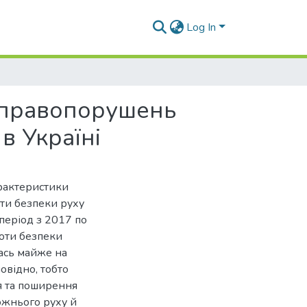
Log In
 правопорушень
в Україні
арактеристики
ти безпеки руху
 період з 2017 по
оти безпеки
лась майже на
овідно, тобто
я та поширення
ожнього руху й