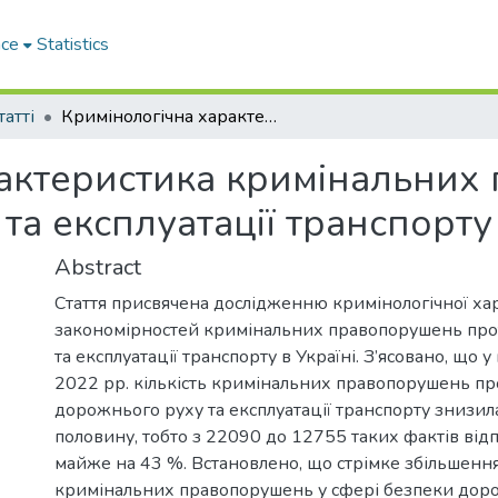
ace
Statistics
татті
Кримінологічна характеристика кримінальних правопорушень проти безпеки руху та експлуатації транспорту в Україні
рактеристика кримінальних
та експлуатації транспорту 
Abstract
Стаття присвячена дослідженню кримінологічної х
закономірностей кримінальних правопорушень про
та експлуатації транспорту в Україні. З’ясовано, що у
2022 рр. кількість кримінальних правопорушень пр
дорожнього руху та експлуатації транспорту знизи
половину, тобто з 22090 до 12755 таких фактів відп
майже на 43 %. Встановлено, що стрімке збільшенн
кримінальних правопорушень у сфері безпеки дор