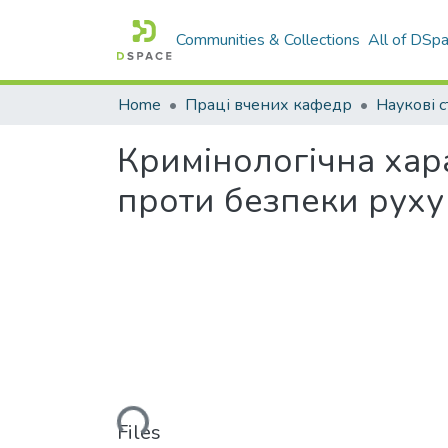
Communities & Collections
All of DSp
Home
Праці вчених кафедр
Наукові с
Кримінологічна ха
проти безпеки руху 
Loading...
Files