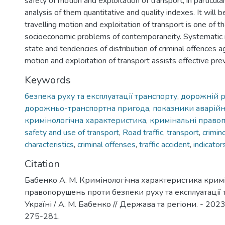
safety of motion and exploitation of transport, in particula
analysis of them quantitative and quality indexes. It will b
travelling motion and exploitation of transport is one of t
socioeconomic problems of contemporaneity. Systematic 
state and tendencies of distribution of criminal offences a
motion and exploitation of transport assists effective pre
Keywords
безпека руху та експлуатації транспорту
,
дорожній 
дорожньо-транспортна пригода
,
показники аварійн
кримінологічна характеристика
,
кримінальні право
safety and use of transport
,
Road traffic
,
transport
,
crimin
characteristics
,
criminal offenses
,
traffic accident
,
indicators
Citation
Бабенко А. М. Кримінологічна характеристика крим
правопорушень проти безпеки руху та експлуатації 
Україні / А. М. Бабенко // Держава та регіони. - 2023.
275-281.