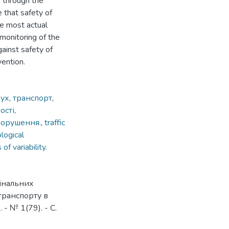
r through the
e that safety of
he most actual
monitoring of the
gainst safety of
vention.
рух
,
транспорт
,
ості
,
порушення.
,
traffic
ological
 of variability.
інальних
транспорту в
 - № 1(79). - С.