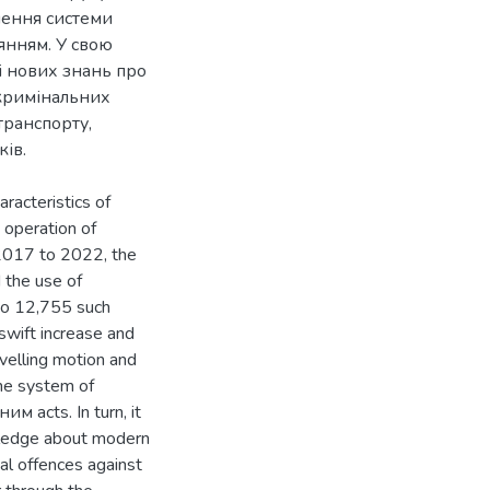
лення системи
янням. У свою
і нових знань про
 кримінальних
транспорту,
ків.
aracteristics of
e operation of
m 2017 to 2022, the
d the use of
 to 12,755 such
 swift increase and
ravelling motion and
the system of
м acts. In turn, it
owledge about modern
nal offences against