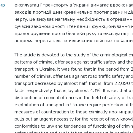
кр
експлуатації транспорту в Україні вимагає вдоскона
заходів протидії цим кримінально протиправним ді
чергу, це висуває нагальну необхідність в отриманн
сучасні закономірності і тенденції функціонування
правопорушень проти безпеки руху та експлуатації 
зокрема через аналіз їх кількісних і якісних показни
The article is devoted to the study of the criminological ch
patterns of criminal offenses against traffic safety and th
transport in Ukraine. It was found that in the period fro
number of criminal offenses against road traffic safety an
transport decreased by almost half, that is, from 22,090
facts, respectively, that is, by almost 43%. It is set that a
distribution of criminal offences in the field of safety of t
exploitation of transport in Ukraine require perfection of 
measures of counteraction to these criminally протиправни
pulls out an urgent necessity for the receipt of new kn
conformities to law and tendencies of functioning of crimi