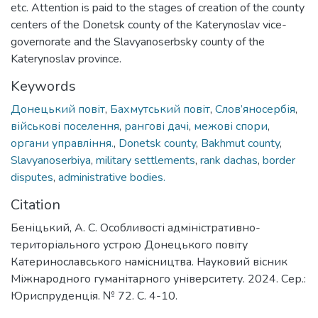
etc. Attention is paid to the stages of creation of the county
centers of the Donetsk county of the Katerynoslav vice-
governorate and the Slavyanoserbsky county of the
Katerynoslav province.
Keywords
Донецький повіт
,
Бахмутський повіт
,
Слов’яносербія
,
військові поселення
,
рангові дачі
,
межові спори
,
органи управління.
,
Donetsk county
,
Bakhmut county
,
Slavyanoserbiya
,
military settlements
,
rank dachas
,
border
disputes
,
administrative bodies.
Citation
Беніцький, А. С. Особливості адміністративно-
територіального устрою Донецького повіту
Катеринославського намісництва. Науковий вісник
Міжнародного гуманітарного університету. 2024. Сер.:
Юриспруденція. № 72. С. 4-10.