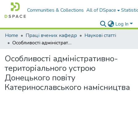
Communities & Collections
All of DSpace
Statisti
Log In
Home
Праці вчених кафедр
Наукові статті
Особливості адміністративно-територіального устрою Донецького повіту Катеринославського намісництва
Особливості адміністративно-
територіального устрою
Донецького повіту
Катеринославського намісництва