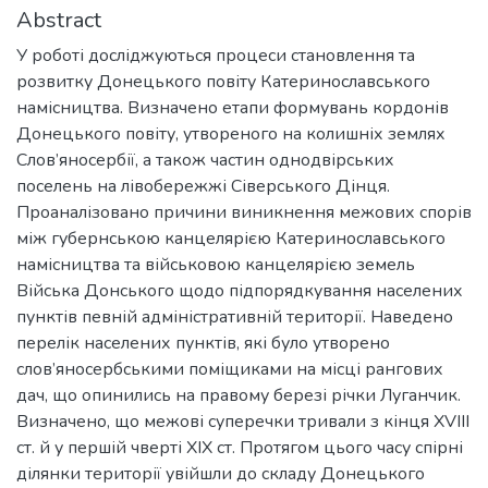
Abstract
У роботі досліджуються процеси становлення та
розвитку Донецького повіту Катеринославського
намісництва. Визначено етапи формувань кордонів
Донецького повіту, утвореного на колишніх землях
Слов’яносербії, а також частин однодвірських
поселень на лівобережжі Сіверського Дінця.
Проаналізовано причини виникнення межових спорів
між губернською канцелярією Катеринославського
намісництва та військовою канцелярією земель
Війська Донського щодо підпорядкування населених
пунктів певній адміністративній території. Наведено
перелік населених пунктів, які було утворено
слов’яносербськими поміщиками на місці рангових
дач, що опинились на правому березі річки Луганчик.
Визначено, що межові суперечки тривали з кінця XVIII
ст. й у першій чверті XIX ст. Протягом цього часу спірні
ділянки території увійшли до складу Донецького