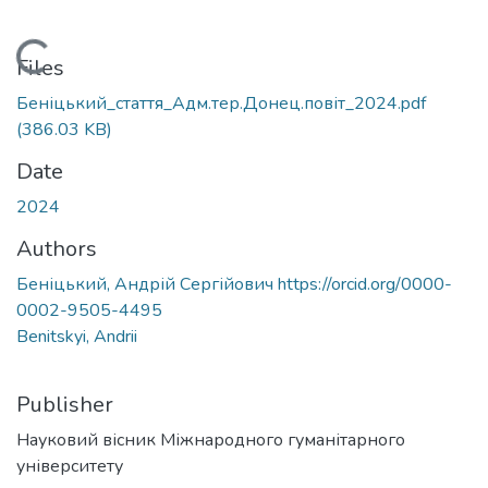
Loading...
Files
Беніцький_стаття_Адм.тер.Донец.повіт_2024.pdf
(386.03 KB)
Date
2024
Authors
Беніцький, Андрій Сергійович https://orcid.org/0000-
0002-9505-4495
Benitskyi, Andrii
Publisher
Науковий вісник Міжнародного гуманітарного
університету