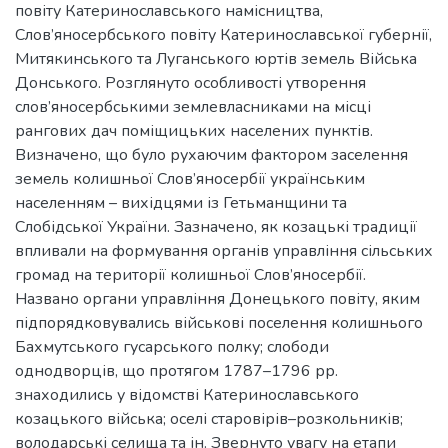
повіту Катеринославського намісництва,
Слов’яносербського повіту Катеринославської губернії,
Митякинського та Луганського юртів земель Війська
Донського. Розглянуто особливості утворення
слов’яносербськими землевласниками на місці
рангових дач поміщицьких населених пунктів.
Визначено, що було рухаючим фактором заселення
земель колишньої Слов’яносербії українським
населенням – вихідцями із Гетьманщини та
Слобідської України. Зазначено, як козацькі традиції
впливали на формування органів управління сільських
громад на території колишньої Слов’яносербії.
Названо органи управління Донецького повіту, яким
підпорядковувались військові поселення колишнього
Бахмутського гусарського полку; слободи
однодворців, що протягом 1787–1796 рр.
знаходились у відомстві Катеринославського
козацького війська; оселі старовірів–розкольників;
володарські селища та ін. Звернуто увагу на етапи