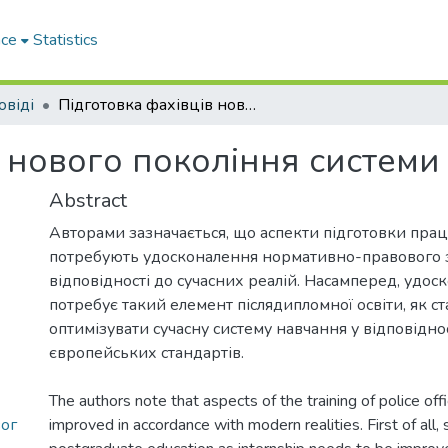
ace
Statistics
овіді
Підготовка фахівців нового покоління системи МВС України
в нового покоління систем
Abstract
Авторами зазначається, що аспекти підготовки праці
потребують удосконалення нормативно-правового 
відповідності до сучасних реалій. Насамперед, удос
потребує такий елемент післядипломної освіти, як ст
оптимізувати сучасну систему навчання у відповіднос
європейських стандартів.
The authors note that aspects of the training of police off
ог
improved in accordance with modern realities. First of all,