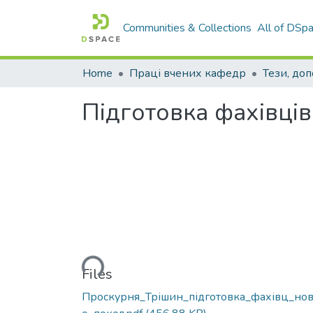
Communities & Collections
All of DSp
Home
Праці вчених кафедр
Тези, доп
Підготовка фахівці
Loading...
Files
Проскурня_Трішин_підготовка_фахівц_нов