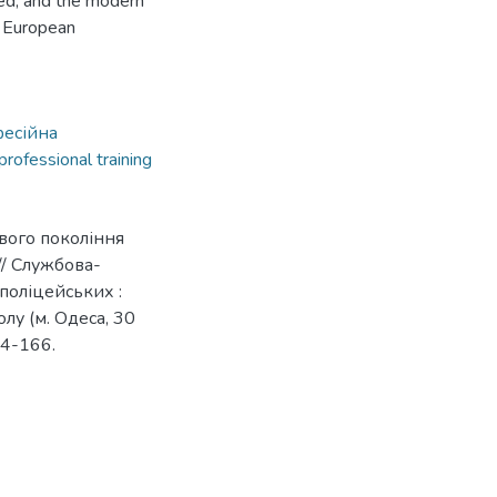
ed, and the modern
h European
есійна
l professional training
ового покоління
// Службова-
 поліцейських :
лу (м. Одеса, 30
64-166.