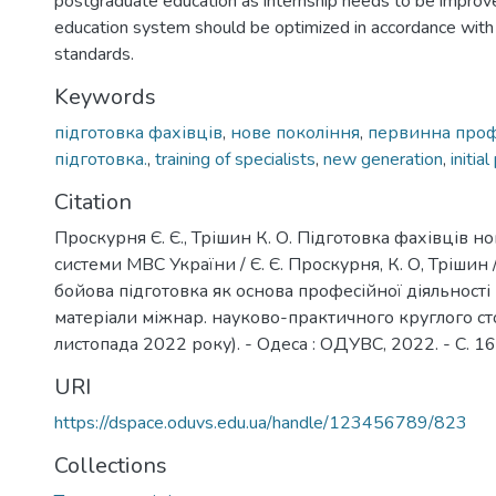
postgraduate education as internship needs to be improv
education system should be optimized in accordance wit
standards.
Keywords
підготовка фахівців
,
нове покоління
,
первинна проф
підготовка.
,
training of specialists
,
new generation
,
initia
Citation
Проскурня Є. Є., Трішин К. О. Підготовка фахівців н
системи МВС України / Є. Є. Проскурня, К. О, Трішин 
бойова підготовка як основа професійної діяльності
матеріали міжнар. науково-практичного круглого сто
листопада 2022 року). - Одеса : ОДУВС, 2022. - С. 1
URI
https://dspace.oduvs.edu.ua/handle/123456789/823
Collections