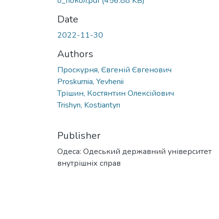
о_покол.pdf
(456.88 KB)
Date
2022-11-30
Authors
Проскурня, Євгеній Євгенович
Proskurnia, Yevhenii
Трішин, Костянтин Олексійович
Trishyn, Kostiantyn
Publisher
Одеса: Одеський державний університет
внутрішніх справ