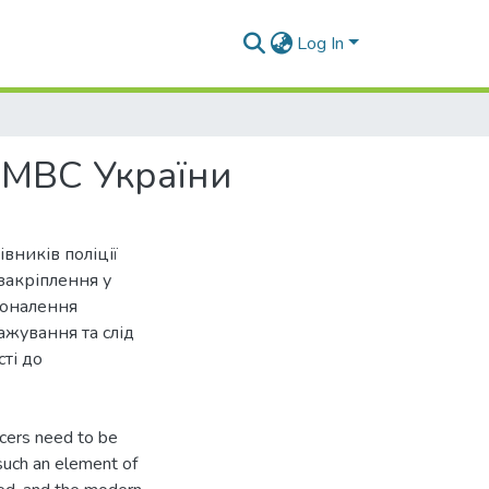
Log In
и МВС України
вників поліції
закріплення у
коналення
ажування та слід
ті до
icers need to be
 such an element of