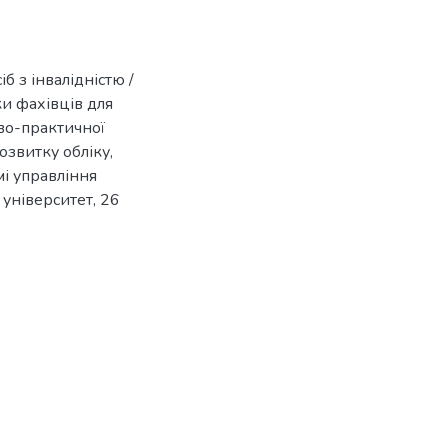
б з інвалідністю /
и фахівців для
ово-практичної
звитку обліку,
мі управління
університет, 26