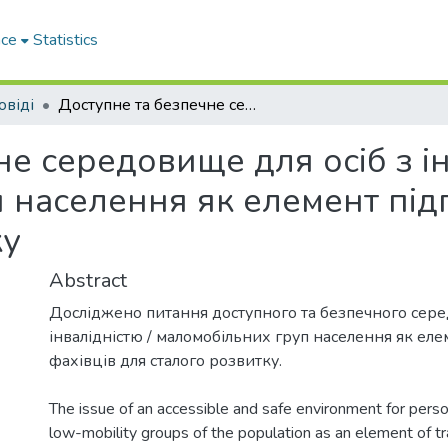
ace
Statistics
овіді
Доступне та безпечне середовище для осіб з інвалідністю / маломобільних груп населення як елемент підготовки фахівців для сталого розвитку
е середовище для осіб з ін
 населення як елемент під
ку
Abstract
Досліджено питання доступного та безпечного сере
інвалідністю / маломобільних груп населення як еле
фахівців для сталого розвитку.
The issue of an accessible and safe environment for person
low-mobility groups of the population as an element of tra