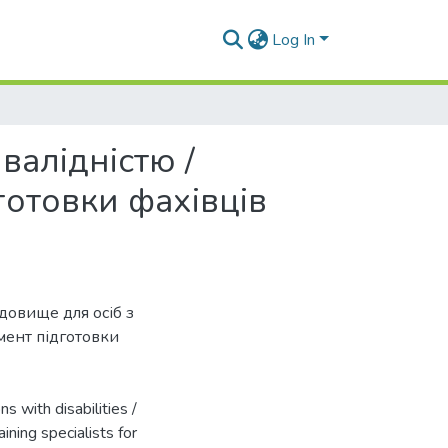
Log In
валідністю /
готовки фахівців
довище для осіб з
мент підготовки
s with disabilities /
ining specialists for