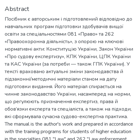
Abstract
Посібник є авторським і підготовлений відповідно до
навчальних програм підготовки здобувачів вищої
освіти за спеціальностями 081 «Право» та 262
«Правоохоронна діяльність», з опорою на ключові
нормативні акти: Конституцію України, Закон України
«Про судову експертизу», КПК України, ЦПК України
та КАС України (за потреби — також ГПК України). У
тексті враховано актуальні зміни законодавства й
підзаконні/методичні матеріали станом на дату
підготовки видання. Його матеріал спирається на
чинне законодавство України, насамперед на норми,
що регулюють призначення експертиз, права й
обов’язки експерта та спеціаліста, а також на підходи,
які сформувала сучасна судово-експертна практика.
The manual is the author's work and prepared in accordance
with the training programs for students of higher education
in the specialties 081 "Law" and 262 "Law enforcement