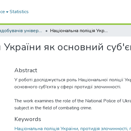
ace
Statistics
Праці здобувачів університету
Національна поліція України як основний суб'єкт у протидії злочинності
 України як основний суб'єк
Abstract
У роботі досліджується роль Національної поліції Ук
основного суб'єкта у сфері протидії злочинності.
The work examines the role of the National Police of Ukr
subject in the field of combating crime.
Keywords
Національна поліція України
,
протидія злочинності
,