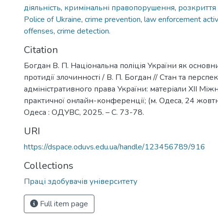
діяльність
,
кримінальні правопорушення
,
розкриття 
Police of Ukraine
,
crime prevention
,
law enforcement activ
offenses
,
crime detection.
Citation
Богдан В. П. Національна поліція України як основни
протидії злочинності / В. П. Богдан // Стан та персп
адміністративного права України: матеріали ХІІ Між
практичної онлайн-конференції; (м. Одеса, 24 жовтн
Одеса : ОДУВС, 2025. – С. 73-78.
URI
https://dspace.oduvs.edu.ua/handle/123456789/916
Collections
Праці здобувачів університету
Full item page