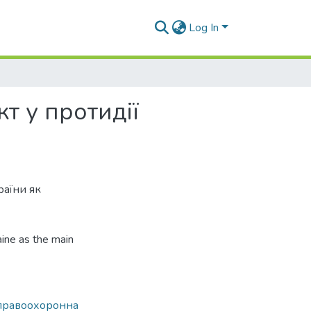
Log In
т у протидії
раїни як
aine as the main
правоохоронна