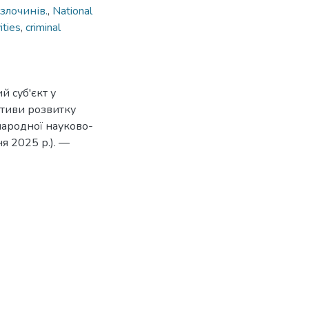
злочинів.
,
National
ities
,
criminal
й суб'єкт у
ективи розвитку
народної науково-
я 2025 р.). —