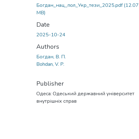
Богдан_нац_пол_Укр_тези_2025.pdf
(12.07
MB)
Date
2025-10-24
Authors
Богдан, В. П.
Bohdan, V. P.
Publisher
Одеса: Одеський державний університет
внутрішніх справ