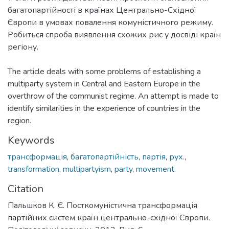
багатопартійності в країнах Центрально-Східної
Європи в умовах повалення комуністичного режиму.
Робиться спроба виявлення схожих рис у досвіді країн
регіону.
The article deals with some problems of establishing a
multiparty system in Central and Eastern Europe in the
overthrow of the communist regime. An attempt is made to
identify similarities in the experience of countries in the
region.
Keywords
трансформація
,
багатопартійність
,
партія
,
рух.
,
transformation
,
multipartyism
,
party
,
movement.
Citation
Пальшков К. Є. Посткомуністична трансформація
партійних систем країн центрально-східної Європи.