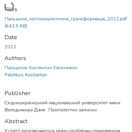
Loading...
Files
Пальшков_посткомуністична_трансформація_2012.pdf
(642.5 KB)
Date
2012
Authors
Пальшков, Костянтин Євгенович
Palshkov, Kostiantyn
Publisher
Східноукраїнський національний університет імені
Володимира Даля : Політологічні записки
Abstract
У статті розглядаються певні проблеми становлення