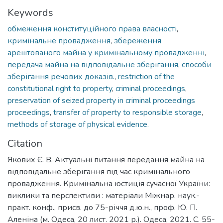
Keywords
обмеження конституційного права власності
,
кримінальне провадження
,
збереження
арештованого майна у кримінальному провадженні
,
передача майна на відповідальне зберігання
,
способи
зберігання речових доказів.
,
restriction of the
constitutional right to property
,
criminal proceedings
,
preservation of seized property in criminal proceedings
proceedings
,
transfer of property to responsible storage
,
methods of storage of physical evidence.
Citation
Якових Є. В. Актуальні питання передання майна на
відповідальне зберігання під час кримінального
провадження. Кримінальна юстиція сучасної України:
виклики та перспективи : матеріали Міжнар. наук.-
практ. конф., присв. до 75-річчя д.ю.н., проф. Ю. П.
Аленіна (м. Одеса, 20 лист. 2021 р.). Одеса, 2021. С. 55-