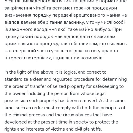
У світлі викладеного логічним та вірним є нормативне
закріплення чіткої та регламентованої процедури
визначення порядку передачі арештованого майна на
відповідальне зберігання власнику, у тому числі особі,
із законного володіння якої таке майно вибуло. При
цьому такий порядок має відповідати як засадам
кримінального процесу, так і обставинам, що склались
на теперішній час в суспільстві, для захисту прав та
інтересів потерпілих, і цивільних позивачів .
In the light of the above, it is logical and correct to
standardize a clear and regulated procedure for determining
the order of transfer of seized property for safekeeping to
the owner, including the person from whose legal
possession such property has been removed. At the same
time, such an order must comply with both the principles of
the criminal process and the circumstances that have
developed at the present time in society to protect the
rights and interests of victims and civil plaintiffs.