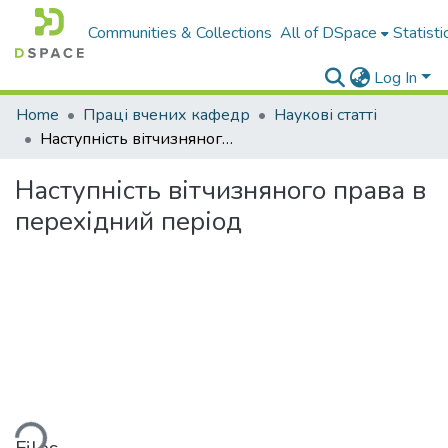
Communities & Collections
All of DSpace
Statisti
Log In
Home
Праці вчених кафедр
Наукові статті
Наступність вітчизняного права в перехідний період
Наступність вітчизняного права в
перехідний період
ding...