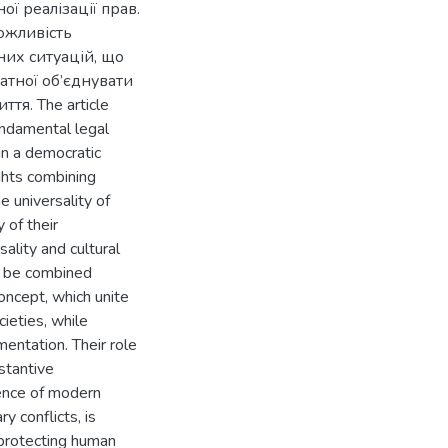
ї реалізації прав.
ожливість
их ситуацій, що
датної об’єднувати
тя. The article
undamental legal
in a democratic
ights combining
e universality of
 of their
ality and cultural
an be combined
oncept, which unite
cieties, while
mentation. Their role
stantive
ence of modern
y conflicts, is
 protecting human