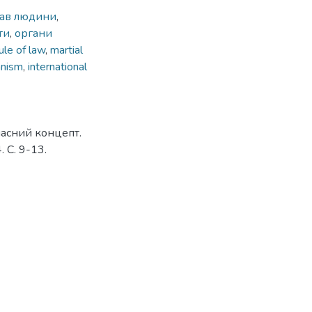
рав людини
,
ти
,
органи
ule of law
,
martial
anism
,
international
часний концепт.
 С. 9-13.