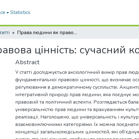
ace
Statistics
татті
Права людини як правова цінність: сучасний концепт
авова цінність: сучасний к
Abstract
У статті досліджується аксіологічний вимір прав лю
фундаментальної правової цінності, що визначає о
регулювання в демократичному суспільстві. Акцент
інтегративній природі прав людини, яка поєднує м
правовий та політичний аспекти. Розглядається бала
універсальністю прав людини та врахуванням культ
реалізації. Наголошено, що універсальність і культу
взаємовиключними категоріями. Їх можна поєднати
концепції загальнолюдських цінностей, які об’єднуют