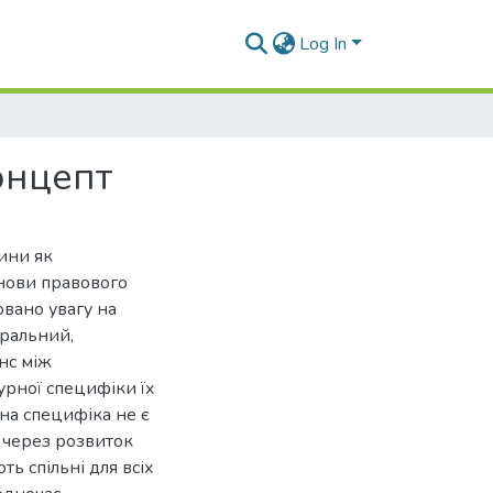
Log In
онцепт
дини як
снови правового
овано увагу на
оральний,
нс між
урної специфіки їх
рна специфіка не є
 через розвиток
ь спільні для всіх