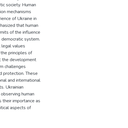
atic society. Human
ction mechanisms
ience of Ukraine in
mphasized that human
mits of the influence
 a democratic system.
l legal values
 the principles of
hat the development
rn challenges
nd protection. These
nal and international
ts. Ukrainian
of observing human
 their importance as
itical aspects of