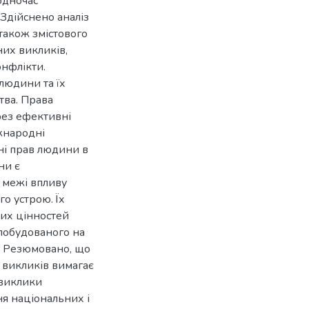
водночас
 Здійснено аналіз
 також змістового
них викликів,
онфлікти.
людини та їх
тва. Права
рез ефективні
іжнародні
ні прав людини в
ни є
 межі впливу
о устрою. Їх
вих цінностей
побудованого на
ті. Резюмовано, що
 викликів вимагає
 виклики
я національних і