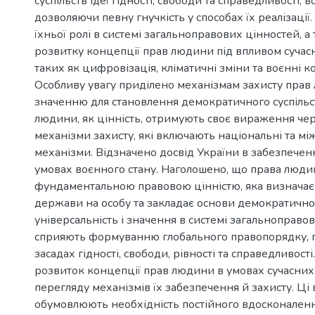
суспільств ідеї гідності, свободи та справедливості, 
дозволяючи певну гнучкість у способах їх реалізації.
їхньої ролі в системі загальноправових цінностей, а
розвитку концепції прав людини під впливом сучас
таких як цифровізація, кліматичні зміни та воєнні к
Особливу увагу приділено механізмам захисту прав 
значенню для становлення демократичного суспільс
людини, як цінність, отримують своє вираження че
механізми захисту, які включають національні та м
механізми. Відзначено досвід України в забезпечен
умовах воєнного стану. Наголошено, що права люди
фундаментальною правовою цінністю, яка визначає
держави на особу та закладає основи демократичног
універсальність і значення в системі загальноправо
сприяють формуванню глобального правопорядку, 
засадах гідності, свободи, рівності та справедливос
розвиток концепції прав людини в умовах сучасних
перегляду механізмів їх забезпечення й захисту. Ці
обумовлюють необхідність постійного вдосконаленн