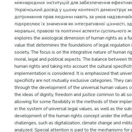
міжнародних інституцій для забезпечення ефективно
Український досвід у цьому контексті демонструє м
дотримання прав людини навіть за умов надзвичайн
підкреслює їх значення як інтегративної цінності, з
моральні, правові та політичні аспекти суспільного жит
explores the axiological dimension of human rights as a f
value that determines the foundations of legal regulation 
society. The focus is on the integrative nature of human r
moral, legal and political aspects. The balance between th
human rights and taking into account the cultural specificity
implementation is considered. It is emphasized that univers
specificity are not mutually exclusive categories. They c
through the development of the universal human values c
the ideas of dignity, freedom and justice common to all so
allowing for some flexibility in the methods of their imple
in the system of universal legal values, as well as the sub
development of the human rights concept under the influ
challenges, such as digitalization, climate change and militar
analyzed. Special attention is paid to the mechanisms for