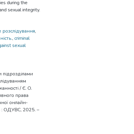
ies during the
nd sexual integrity.
 розслідування
,
ність.
,
criminal
gainst sexual
ми підрозділами
слідуванням
анності / Є. О.
ивного права
чної онлайн-
 : ОДУВС, 2025. –