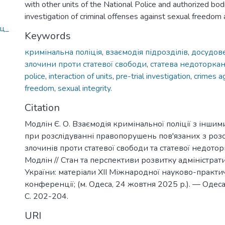
with other units of the National Police and authorized bod
investigation of criminal offenses against sexual freedom a
іц_
Keywords
кримінальна поліція
,
взаємодія підрозділів
,
досудове
злочини проти статевої свободи
,
статева недоторкан
police
,
interaction of units
,
pre-trial investigation
,
crimes a
freedom
,
sexual integrity.
Citation
Модлін Є. О. Взаємодія кримінальної поліції з інши
при розслідуванні правопорушень пов'язаних з роз
злочинів проти статевої свободи та статевої недоторк
Модлін // Стан та перспективи розвитку адміністрат
України: матеріали ХІІ Міжнародної науково-практи
конференції; (м. Одеса, 24 жовтня 2025 р.). — Одеса
С. 202-204.
URI