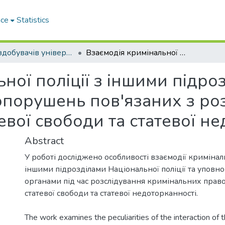
ace
Statistics
Праці здобувачів університету
Взаємодія кримінальної поліції з іншими підрозділами при розслідуванні правопорушень пов'язаних з розслідуванням злочинів проти статевої свободи та статевої недоторканності
ної поліції з іншими підро
опорушень пов'язаних з ро
евої свободи та статевої н
Abstract
У роботі досліджено особливості взаємодії криміналь
іншими підрозділами Національної поліції та упов
органами під час розслідування кримінальних пра
статевої свободи та статевої недоторканності.
The work examines the peculiarities of the interaction of t