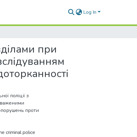
Log In
зділами при
зслідуванням
едоторканності
ної поліції з
новаженими
вопорушень проти
he criminal police