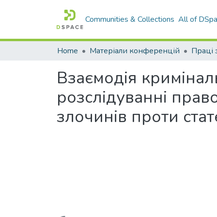
Communities & Collections
All of DSp
Home
Матеріали конференцій
Взаємодія криміналь
розслідуванні прав
злочинів проти стат