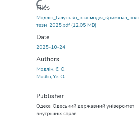
Loading...
Files
Модлін_Галунько_взаємодія_кримінал_пол
тези_2025.pdf
(12.05 MB)
Date
2025-10-24
Authors
Модлін, Є. О.
Modlin, Ye. O.
Publisher
Одеса: Одеський державний університет
внутрішніх справ