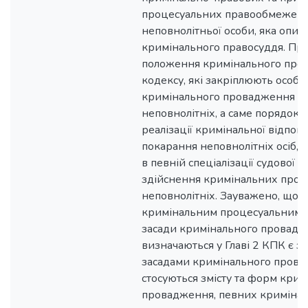
процесуальних правообмежен
неповнолітньої особи, яка опин
кримінального правосуддя. Про
положення кримінального про
кодексу, які закріплюють особ
кримінального провадження 
неповнолітніх, а саме порядок 
реалізації кримінальної відпові
покарання неповнолітніх осіб, 
в певній спеціалізації судової с
здійснення кримінальних про
неповнолітніх. Зауважено, що 
кримінальним процесуальним 
засади кримінального провад
визначаються у Главі 2 КПК є з
засадами кримінального провад
стосуються змісту та форм кри
провадження, певних криміна