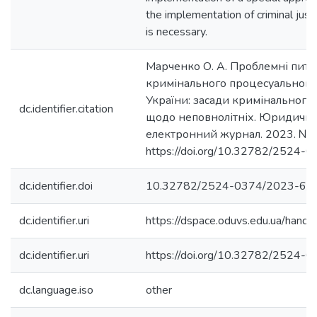
the implementation of criminal justi
is necessary.
Марченко О. А. Проблемні пита
кримінального процесуального
України: засади кримінальног
dc.identifier.citation
щодо неповнолітніх. Юридичн
електронний журнал. 2023. № 6
https://doi.org/10.32782/2524-
dc.identifier.doi
10.32782/2524-0374/2023-6/
dc.identifier.uri
https://dspace.oduvs.edu.ua/han
dc.identifier.uri
https://doi.org/10.32782/2524-
dc.language.iso
other