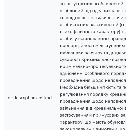
їхніх сутнісних особливостей. В
особливий підхід у визначенні 
співвідношення тяжкості вчинен
особистісних властивостей (соц
психофізичного характеру) неп
особи, у встановленні справедл
пропорційності між ступенем су
небезпеки злочину та доцільни
суворості кримінально-правови
кримінально-процесуального п
здійсненні особливого порядку
провадження щодо неповнолітн
Необхідна більша чіткість та п
регулювання порядку кримінал
dc.description.abstract
провадження щодо неповнолітн
звільнення від кримінальної від
застосуванням примусових зах
характеру, що мають обумовлю
законодавчими вимогами щодо