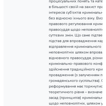
процесуальних понять та катего
в більшості своїй на захист пра
інтересів суб’єктів кримінальн
без відносно їхнього віку. Виз
правового регулювання кримін
правосуддя щодо неповнолітні
суттєвих змін. Що саме підтвер
підстав для впровадження кард
відправлення кримінального п
неповнолітніх шляхом впровад
відновного правосуддя, різни
кримінально-правового конфлі
здійснення традиційного крим
провадження (з залученням пе
громадянського суспільства). С
реформування має торкнутися
теоретичного рівня – визначен
засад (принципів) кримінальн
щодо неповнолітніх, шляхом у