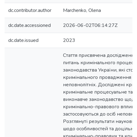
dc.contributor.author
Marchenko, Olena
dc.date.accessioned
2026-06-02T06:14:27Z
dc.date.issued
2023
Стаття присвячена дослідженн
питань кримінального процесу
законодавства України, які стос
кримінального провадження 
неповнолітніх. Досліджені кри
кримінальне процесуальне та 
виконавче законодавство щодо
кримінально-правового впливу,
застосовуються до осіб неповнол
Розглянуті результати наукови
шодо особливостей та доцільно
кримінально-правових та крим