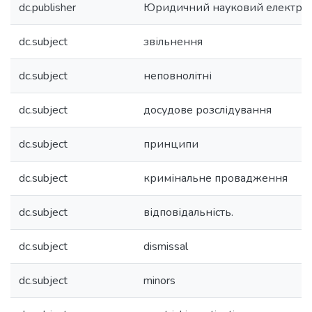
dc.publisher
Юридичний науковий електро
dc.subject
звільнення
dc.subject
неповнолітні
dc.subject
досудове розслідування
dc.subject
принципи
dc.subject
кримінальне провадження
dc.subject
відповідальність.
dc.subject
dismissal
dc.subject
minors