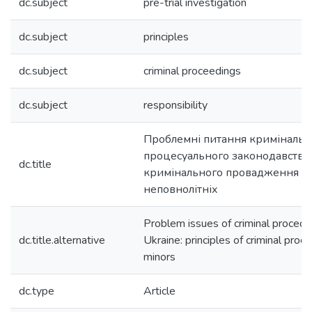
dc.subject
pre-trial investigation
dc.subject
principles
dc.subject
criminal proceedings
dc.subject
responsibility
Проблемні питання кримінальн
процесуального законодавства 
dc.title
кримінального провадження 
неповнолітніх
Problem issues of criminal procedur
dc.title.alternative
Ukraine: principles of criminal proc
minors
dc.type
Article