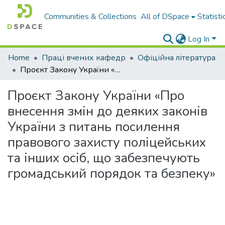
Communities & Collections
All of DSpace
Statisti
Log In
Home
Праці вчених кафедр
Офіційна література
Проєкт Закону України «Про внесення змін до деяких законів України з питань посилення правового захисту поліцейських та інших осіб, що забезпечують громадський порядок та безпеку»
Проєкт Закону України «Про
внесення змін до деяких законів
України з питань посилення
правового захисту поліцейських
та інших осіб, що забезпечують
громадський порядок та безпеку»