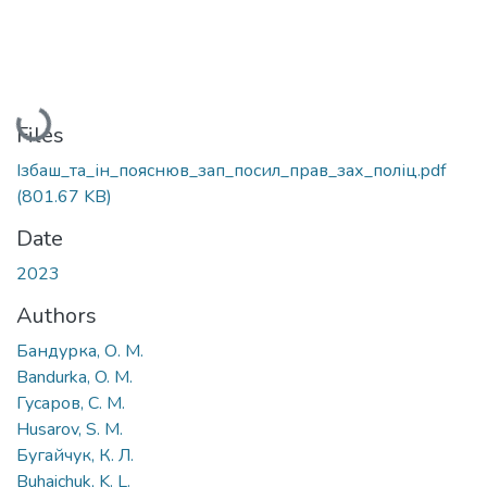
Loading...
Files
Ізбаш_та_ін_пояснюв_зап_посил_прав_зах_поліц.pdf
(801.67 KB)
Date
2023
Authors
Бандурка, О. М.
Bandurka, O. M.
Гусаров, С. М.
Husarov, S. M.
Бугайчук, К. Л.
Buhaichuk, K. L.