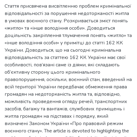
Стаття присвячена висвітленню проблем кримінальної
відповідальності за порушення недоторканості житла
в умовах воєнного стану. Розкривається зміст понять
«житло» та «інше володіння особи». Доводиться
доцільність закріплення тлумачення понять «житло» та
«інше володіння особи» у примітці до статті 162 КК
України. Доводиться, що на сьогодні кримінальна
відповідальність за статтею 162 КК України має свої
особливості, пов’язані саме із діями, які складають
об’єктивну сторону цього кримінального
правопорушення, оскільки, воєнний стан, введений на
всій території України передбачає обмеження права
громадян на недоторканість житла та, відповідно,
можливість проведення огляду речей, транспортних
засобів, багажу та вантажів, службових приміщень і
житла громадян на підставах і порядку, який
визначені Законом України «Про правовий режим
воєнного стану». The article is devoted to highlighting the