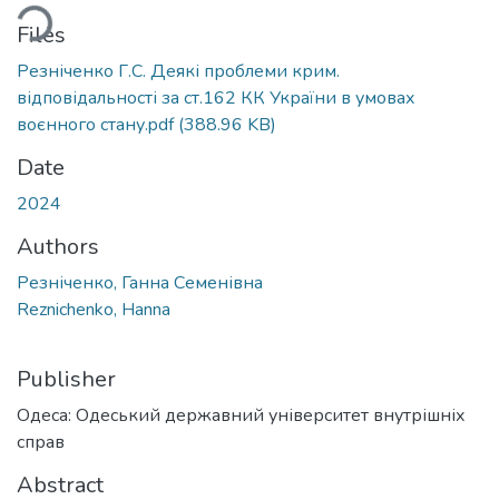
ading...
Files
Резніченко Г.С. Деякі проблеми крим.
відповідальності за ст.162 КК України в умовах
воєнного стану.pdf
(388.96 KB)
Date
2024
Authors
Резніченко, Ганна Семенівна
Reznichenko, Hanna
Publisher
Одеса: Одеський державний університет внутрішніх
справ
Abstract