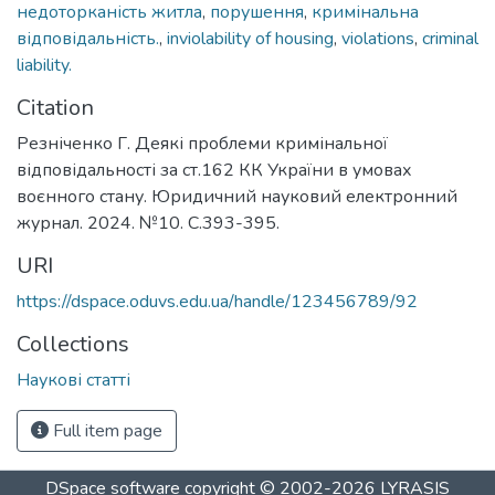
недоторканість житла
,
порушення
,
кримінальна
відповідальність.
,
inviolability of housing
,
violations
,
criminal
liability.
Citation
Резніченко Г. Деякі проблеми кримінальної
відповідальності за ст.162 КК України в умовах
воєнного стану. Юридичний науковий електронний
журнал. 2024. №10. С.393-395.
URI
https://dspace.oduvs.edu.ua/handle/123456789/92
Collections
Наукові статті
Full item page
DSpace software
copyright © 2002-2026
LYRASIS