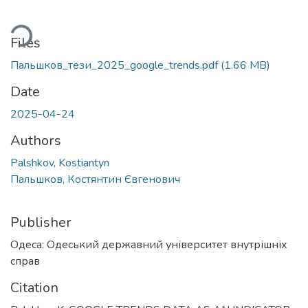
ding...
Files
Пальшков_тези_2025_google_trends.pdf
(1.66 MB)
Date
2025-04-24
Authors
Palshkov, Kostiantyn
Пальшков, Костянтин Євгенович
Publisher
Одеса: Одеський державний університет внутрішніх
справ
Citation