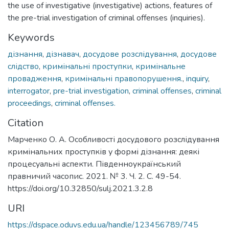
the use of investigative (investigative) actions, features of
the pre-trial investigation of criminal offenses (inquiries).
Keywords
дізнання
,
дізнавач
,
досудове розслідування
,
досудове
слідство
,
кримінальні проступки
,
кримінальне
провадження
,
кримінальні правопорушення.
,
inquiry
,
interrogator
,
pre-trial investigation
,
criminal offenses
,
criminal
proceedings
,
criminal offenses.
Citation
Марченко О. А. Особливості досудового розслідування
кримінальних проступків у формі дізнання: деякі
процесуальні аспекти. Південноукраїнський
правничий часопис. 2021. № 3. Ч. 2. С. 49-54.
https://doi.org/10.32850/sulj.2021.3.2.8
URI
https://dspace.oduvs.edu.ua/handle/123456789/745