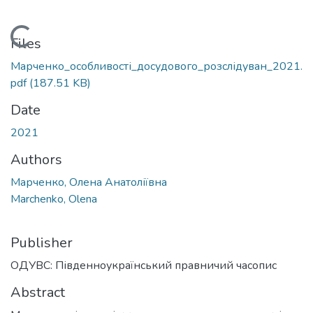
Loading...
Files
Марченко_особливості_досудового_розслідуван_2021.
pdf
(187.51 KB)
Date
2021
Authors
Марченко, Олена Анатоліївна
Marchenko, Olena
Publisher
ОДУВС: Південноукраїнський правничий часопис
Abstract