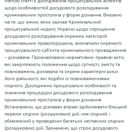
Метою статті є дослідження процесуальних аспектів
щодо особливостей досудового розслідування
кримінальних проступків у формі дізнання. Вказано
на те, що зміни, яких зазнав Кримінальний
процесуальний кодекс України щодо спрощення
досудового розслідування окремих категорій
кримінальних правопорушень, визначили окремого
процесуального суб’єкта кримінального провадження
– дізнавача. Проаналізвано нормативно-правові акти,
які закріплюють положення щодо сутності, змісту та
повноважень дізнавача та окремі характерні риси
його діяльності, які подібні із повноваженнями
слідчого. Досліджено процесуальні особливості та
значення процедури досудового розслідування
кримінальних проступків у формі дізнання.
Встановлено, що дізнавач вправі здійснювати більший
перелік слідчих (розшукових) дій, ніж слідчий, і
обмежений у проведенні багатьох негласних слідчих
(розшукових) дій. Зазначено, що строк досудового