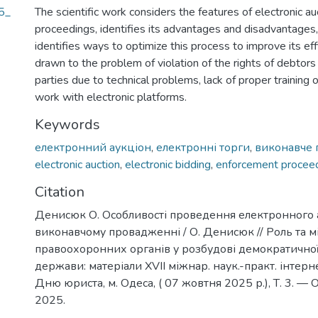
5_
The scientific work considers the features of electronic a
proceedings, identifies its advantages and disadvantages
identifies ways to optimize this process to improve its effi
drawn to the problem of violation of the rights of debtors
parties due to technical problems, lack of proper training o
work with electronic platforms.
Keywords
електронний аукціон
,
електронні торги
,
виконавче 
electronic auction
,
electronic bidding
,
enforcement proceed
Citation
Денисюк О. Особливості проведення електронного 
виконавчому провадженні / О. Денисюк // Роль та м
правоохоронних органів у розбудові демократичної
держави: матеріали XVIІ міжнар. наук.-практ. інтерн
Дню юриста, м. Одеса, ( 07 жовтня 2025 р.), Т. 3. —
2025.