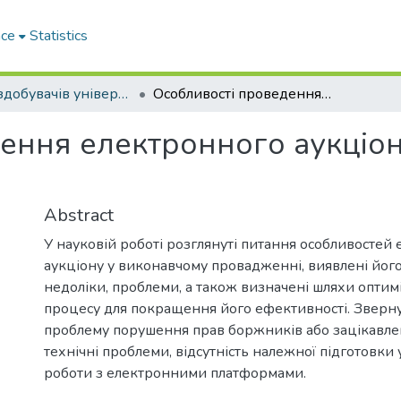
ace
Statistics
Праці здобувачів університету
Особливості проведення електронного аукціону у виконавчому провадженні
ення електронного аукціо
Abstract
У науковій роботі розглянуті питання особливостей
аукціону у виконавчому провадженні, виявлені його
недоліки, проблеми, а також визначені шляхи оптимі
процесу для покращення його ефективності. Зверну
проблему порушення прав боржників або зацікавлен
технічні проблеми, відсутність належної підготовки 
роботи з електронними платформами.