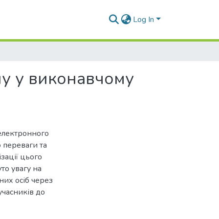
Log In
ну у виконавчому
 електронного
 переваги та
зації цього
то увагу на
их осіб через
учасників до