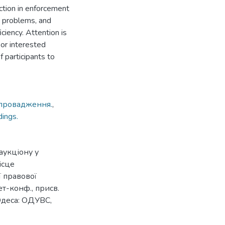
uction in enforcement
, problems, and
ciency. Attention is
 or interested
f participants to
провадження.
,
ings.
аукціону у
ісце
 правової
ет-конф., присв.
 Одеса: ОДУВС,