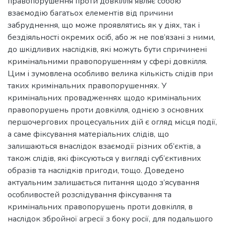
правопорушення проти довкілля являє собою
взаємодію багатьох елементів від причини
забруднення, що може проявлятись як у діях, так і
бездіяльності окремих осіб, або ж не пов’язані з ними,
до шкідливих наслідків, які можуть бути спричинені
кримінальними правопорушенням у сфері довкілля.
Цим і зумовлена особливо велика кількість слідів при
таких кримінальних правопорушеннях. У
кримінальних провадженнях щодо кримінальних
правопорушень проти довкілля, однією з основних
першочергових процесуальних дій є огляд місця події,
а саме фіксування матеріальних слідів, що
залишаються внаслідок взаємодії різних об’єктів, а
також слідів, які фіксуються у вигляді суб’єктивних
образів та наслідків пригоди, тощо. Доведено
актуальним залишається питання щодо з’ясування
особливостей розслідування фіксування та
кримінальних правопорушень проти довкілля, в
наслідок збройної агресії з боку росії, для подальшого