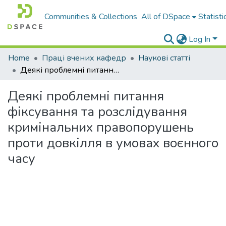
Communities & Collections
All of DSpace
Statisti
Log In
Home
Праці вчених кафедр
Наукові статті
Деякі проблемні питання фіксування та розслідування кримінальних правопорушень проти довкілля в умовах воєнного часу
Деякі проблемні питання
фіксування та розслідування
кримінальних правопорушень
проти довкілля в умовах воєнного
часу