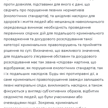
проти довкілля, підставами для якого є дані, що
свідчать про порушення певних нормативів
(екологічних стандартів), та шкідливі наслідки для
здоров’я і життя людей або мешканців навколишнього
середовища виникає необхідність проведення
первинних слідчих дій для подальшого кримінального
провадження та досудового розслідування такої
категорії кримінальних правопорушень та прийняття
рішення по суті. Визначено, що важливого значення,
для подальшого з’ясування обставин та досудового
розслідування має так звана «слідова» картина, що
відображає, як порушення екологічних стандартів, так
і їх подальших наслідків. Будь-які протиправні дії, а
саме кримінальні правопорушення завжди залишають
певні матеріальні сліди, викликають наслідки, а також
фіксуються у вигляді суб’єктивних образів, відбитих
свідомістю людей, що були учасниками або
очевидцями події. Зокрема, кримінальні