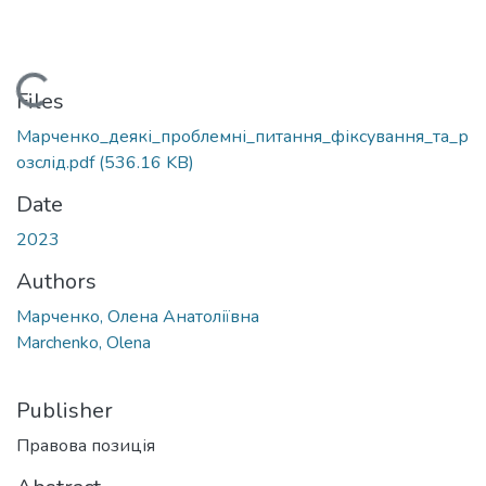
ading...
Files
Марченко_деякі_проблемні_питання_фіксування_та_р
озслід.pdf
(536.16 KB)
Date
2023
Authors
Марченко, Олена Анатоліївна
Marchenko, Olena
Publisher
Правова позиція