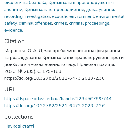
екологічна безпека
,
кримінальні правопорушення
,
злочини
,
кримінальне провадження
,
доказування.
,
recording
,
investigation
,
ecocide
,
environment
,
environmental
safety
,
criminal offenses
,
crimes
,
criminal proceedings
,
evidence.
Citation
Марченко О. А. Деякі проблемні питання фіксування
та розслідування кримінальних правопорушень проти
довкілля в умовах воєнного часу. Правова позиція.
2023. № 2(39). С. 179-183.
https://doi.org/10.32782/2521-6473.2023-2.36
URI
https://dspace.oduvs.edu.ua/handle/123456789/744
https://doi.org/10.32782/2521-6473.2023-2.36
Collections
Наукові статті