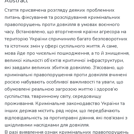
Abstract
Стаття присвячена розгляду деяких проблемних
питань фіксування та розслідування кримінальних
правопорушень проти довкілля в умовах воєнного
часу. Встановлено, що вторгнення країни агресора на
територію України спричинило багато безповоротних
та істотних змін у сфері суспільного життя. А саме,
мова йде про чисельні пошкодження, а то й знищення,
великої кількості об’єктів критичної інфраструктури,
які завдали великих збитків довкіллю. З’ясовано, що
кримінальні правопорушення проти довкілля вчинені
росією набувають особливої важливості та уваги, що
обумовлені реальною загрозою життю і здоров’ю
суспільства, тваринному світу, середовищу
проживання. Кримінальне законодавство України та
інших держав містить ряд норм, що передбачають
відповідальність за протиправні діяння, які пов’язані з
шкідливими наслідками для довкілля.
В разі виявлення ознак кримінальних правопорушень