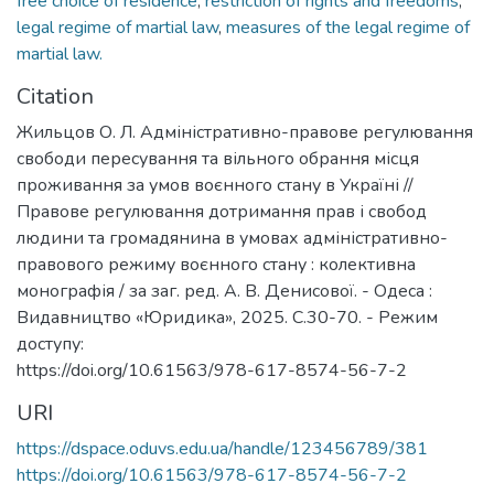
free choice of residence
,
restriction of rights and freedoms
,
legal regime of martial law
,
measures of the legal regime of
martial law.
Citation
Жильцов О. Л. Адміністративно-правове регулювання
свободи пересування та вільного обрання місця
проживання за умов воєнного стану в Україні //
Правове регулювання дотримання прав і свобод
людини та громадянина в умовах адміністративно-
правового режиму воєнного стану : колективна
монографія / за заг. ред. А. В. Денисової. - Одеса :
Видавництво «Юридика», 2025. С.30-70. - Режим
доступу:
https://doi.org/10.61563/978-617-8574-56-7-2
URI
https://dspace.oduvs.edu.ua/handle/123456789/381
https://doi.org/10.61563/978-617-8574-56-7-2