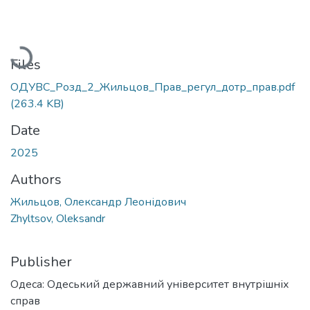
Loading...
Files
ОДУВС_Розд_2_Жильцов_Прав_регул_дотр_прав.pdf
(263.4 KB)
Date
2025
Authors
Жильцов, Олександр Леонідович
Zhyltsov, Oleksandr
Publisher
Одеса: Одеський державний університет внутрішніх
справ