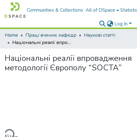
Communities & Collections
All of DSpace
Statisti
Log In
Home
Праці вчених кафедр
Наукові статті
Національні реалії впровадження методології Європолу “SOCTA”
Національні реалії впровадження
методології Європолу “SOCTA”
ding...