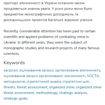
протидії злочинності в Україні останнім часом
приділяється значна увага. У різні роки вони були
предметом монографічних досліджень та
дослідницьких проектів багатьох відомих учених.
Recently, considerable attention has been paid to certain
scientific and applied problems of combating crime in
Ukraine. In different years, they were the subject of
monographic studies and research projects of many famous
scientists.
Keywords
загрози
,
оцінювання загроз
,
організована злочинність
,
оцінювання загроз організованої злочинності
,
SOCTA
,
методологія
,
стратегічний аналіз
,
стратегічні цілі.
,
threats
,
threat assessment
,
organized crime
,
organized crime
threat assessment
,
methodology
,
strategic analysis
,
strategic goals.