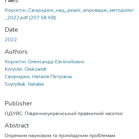
Files
Користін_Свиридюк_нац_реалії_впровадж_методолог
_2022.pdf
(207.58 KB)
Date
2022
Authors
Користін, Олександр Євгенійович
Korystin, Oleksandr
Свиридюк, Наталія Петрівна
Svyrydiuk, Nataliia
Publisher
ОДУВС: Південноукраїнський правничий часопис
Abstract
Окремим науковим та прикладним проблемам