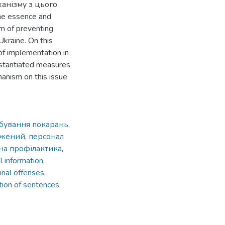
анізму з цього
the essence and
sm of preventing
Ukraine. On this
 of implementation in
substantiated measures
hanism on this issue
дбування покарань
,
джений
,
персонал
на профілактика
,
l information
,
inal offenses
,
ution of sentences
,