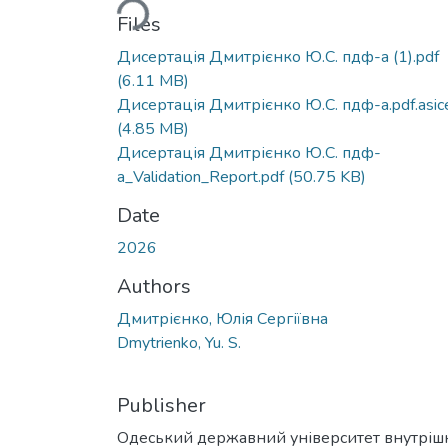
Files
Дисертація Дмитрієнко Ю.С. пдф-а (1).pdf
(6.11 MB)
Дисертація Дмитрієнко Ю.С. пдф-а.pdf.asic
(4.85 MB)
Дисертація Дмитрієнко Ю.С. пдф-
а_Validation_Report.pdf
(50.75 KB)
Date
2026
Authors
Дмитрієнко, Юлія Сергіївна
Dmytrienko, Yu. S.
Publisher
Одеський державний університет внутріш