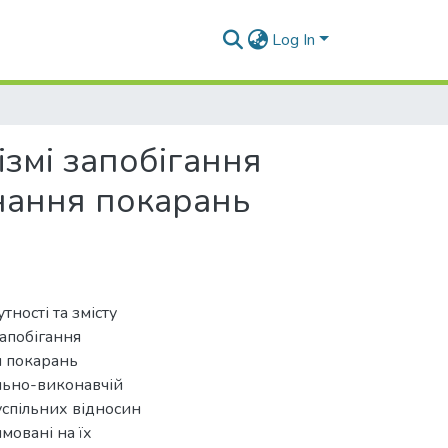
Log In
змі запобігання
нання покарань
ності та змісту
запобігання
 покарань
ально-виконавчій
суспільних відносин
мовані на їх