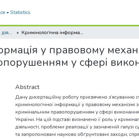
ace
Statistics
262 Правоохоронна діяльність
Кримінологічна інформація у правовому механізмі запобігання кримінальним правопорушенням у сфері виконання покарань України
ормація у правовому механі
опорушенням у сфері вико
Abstract
Дану дисертаційну роботу присвячено з’ясуванню сут
кримінологічної інформації у правовому механізмі 
кримінальним правопорушенням у сфері виконання
України. На цій підставі визначено її роль у кримін
діяльності, проблеми реалізації у зазначеній галузі 
та запропоновані науково обґрунтовані заходи, спря