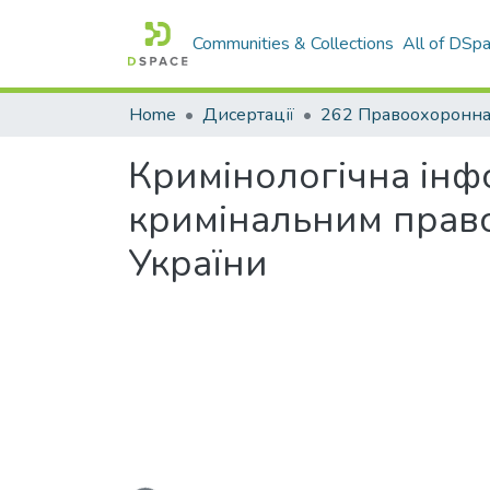
Communities & Collections
All of DSp
Home
Дисертації
Кримінологічна інф
кримінальним прав
України
Loading...