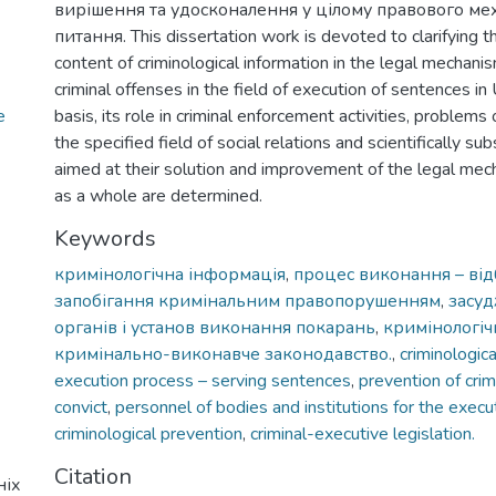
вирішення та удосконалення у цілому правового мех
питання. This dissertation work is devoted to clarifying 
content of criminological information in the legal mechani
criminal offenses in the field of execution of sentences in 
e
basis, its role in criminal enforcement activities, problems
the specified field of social relations and scientifically 
aimed at their solution and improvement of the legal mec
as a whole are determined.
Keywords
кримінологічна інформація
,
процес виконання – ві
запобігання кримінальним правопорушенням
,
засу
органів і установ виконання покарань
,
кримінологіч
кримінально-виконавче законодавство.
,
criminologica
execution process – serving sentences
,
prevention of crim
convict
,
personnel of bodies and institutions for the exec
criminological prevention
,
criminal-executive legislation.
Citation
ніх