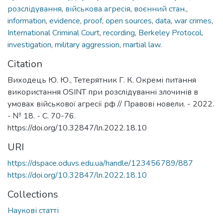
розслідування
,
військова агресія
,
воєнний стан.
,
information
,
evidence
,
proof
,
open sources
,
data
,
war crimes
,
International Criminal Court
,
recording
,
Berkeley Protocol
,
investigation
,
military aggression
,
martial law.
Citation
Виходець Ю. Ю., Тетерятник Г. К. Окремі питання
використання OSINT при розслідуванні злочинів в
умовах військової агресії рф // Правові новели. - 2022.
- № 18. - С. 70-76.
https://doi.org/10.32847/ln.2022.18.10
URI
https://dspace.oduvs.edu.ua/handle/123456789/887
https://doi.org/10.32847/ln.2022.18.10
Collections
Наукові статті