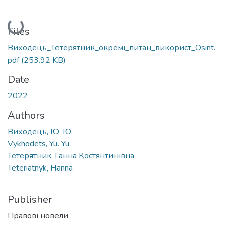
Loading...
Files
Виходець_Тетерятник_окремі_питан_використ_Оsint.
pdf
(253.92 KB)
Date
2022
Authors
Виходець, Ю. Ю.
Vykhodets, Yu. Yu.
Тетерятник, Ганна Костянтинівна
Teteriatnyk, Hanna
Publisher
Правові новели