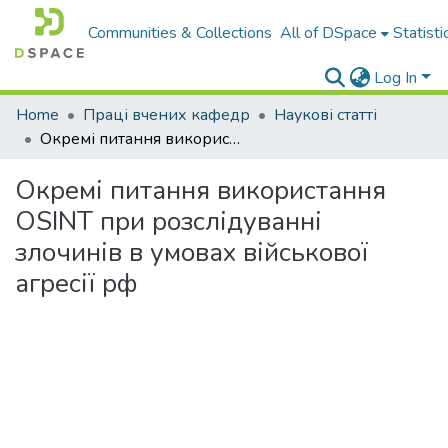
Communities & Collections
All of DSpace
Statisti
Log In
Home
Праці вчених кафедр
Наукові статті
Окремі питання використання OSINT при розслідуванні злочинів в умовах військової агресії рф
Окремі питання використання
OSINT при розслідуванні
злочинів в умовах військової
агресії рф