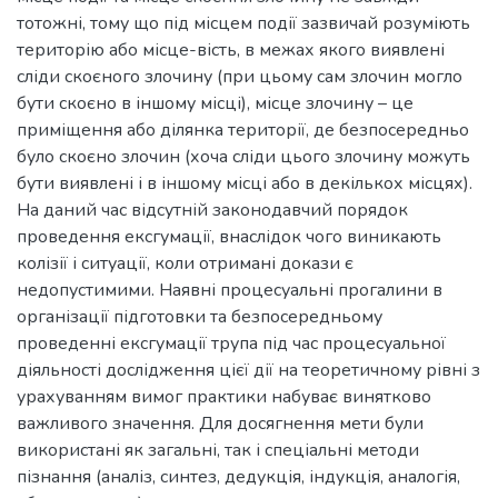
тотожні, тому що під місцем події зазвичай розуміють
територію або місце-вість, в межах якого виявлені
сліди скоєного злочину (при цьому сам злочин могло
бути скоєно в іншому місці), місце злочину – це
приміщення або ділянка території, де безпосередньо
було скоєно злочин (хоча сліди цього злочину можуть
бути виявлені і в іншому місці або в декількох місцях).
На даний час відсутній законодавчий порядок
проведення ексгумації, внаслідок чого виникають
колізії і ситуації, коли отримані докази є
недопустимими. Наявні процесуальні прогалини в
організації підготовки та безпосередньому
проведенні ексгумації трупа під час процесуальної
діяльності дослідження цієї дії на теоретичному рівні з
урахуванням вимог практики набуває винятково
важливого значення. Для досягнення мети були
використані як загальні, так і спеціальні методи
пізнання (аналіз, синтез, дедукція, індукція, аналогія,