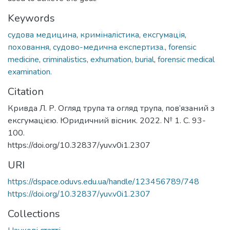
Keywords
судова медицина
,
криміналістика
,
ексгумація
,
поховання
,
судово-медична експертиза.
,
forensic
medicine
,
criminalistics
,
exhumation
,
burial
,
forensic medical
examination.
Citation
Кривда Л. Р. Огляд трупа та огляд трупа, пов’язаний з
ексгумацією. Юридичний вісник. 2022. № 1. С. 93-
100.
https://doi.org/10.32837/yuv.v0i1.2307
URI
https://dspace.oduvs.edu.ua/handle/123456789/748
https://doi.org/10.32837/yuv.v0i1.2307
Collections