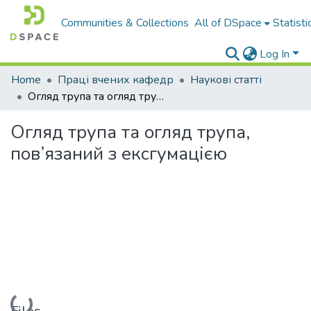
Communities & Collections
All of DSpace
Statisti
Log In
Home
Праці вчених кафедр
Наукові статті
Огляд трупа та огляд трупа, пов’язаний з ексгумацією
Огляд трупа та огляд трупа,
пов’язаний з ексгумацією
Loading...