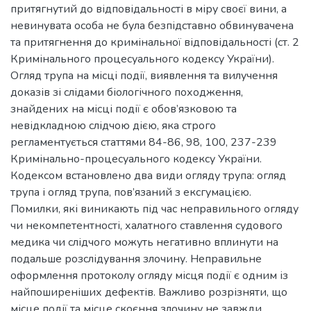
притягнутий до відповідальності в міру своєї вини, а
невинувата особа не була безпідставно обвинувачена
та притягнення до кримінальної відповідальності (ст. 2
Кримінального процесуального кодексу України).
Огляд трупа на місці події, виявлення та вилучення
доказів зі слідами біологічного походження,
знайдених на місці події є обов’язковою та
невідкладною слідчою дією, яка строго
регламентується статтями 84-86, 98, 100, 237-239
Кримінально-процесуального кодексу України.
Кодексом встановлено два види огляду трупа: огляд
трупа і огляд трупа, пов’язаний з ексгумацією.
Помилки, які виникають під час неправильного огляду
чи некомпетентності, халатного ставлення судового
медика чи слідчого можуть негативно вплинути на
подальше розслідування злочину. Неправильне
оформлення протоколу огляду місця події є одним із
найпоширеніших дефектів. Важливо розрізняти, що
місце події та місце скоєння злочину не завжди