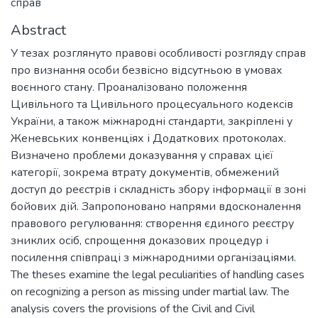
справ
Abstract
У тезах розглянуто правові особливості розгляду справ
про визнання особи безвісно відсутньою в умовах
воєнного стану. Проаналізовано положення
Цивільного та Цивільного процесуального кодексів
України, а також міжнародні стандарти, закріплені у
Женевських конвенціях і Додаткових протоколах.
Визначено проблеми доказування у справах цієї
категорії, зокрема втрату документів, обмежений
доступ до реєстрів і складність збору інформації в зоні
бойових дій. Запропоновано напрями вдосконалення
правового регулювання: створення єдиного реєстру
зниклих осіб, спрощення доказових процедур і
посилення співпраці з міжнародними організаціями.
The theses examine the legal peculiarities of handling cases
on recognizing a person as missing under martial law. The
analysis covers the provisions of the Civil and Civil