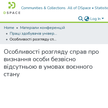
Communities & Collections
All of DSpace
Statisti
Log In
Home
Матеріали конференцій
Праці здобувачів університету
Особливості розгляду справ про визнання особи безвісно відсутньою в умовах воєнного стану
Особливості розгляду справ про
визнання особи безвісно
відсутньою в умовах воєнного
стану