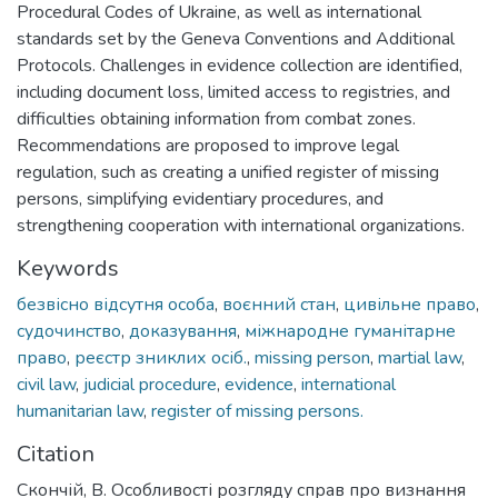
Procedural Codes of Ukraine, as well as international
standards set by the Geneva Conventions and Additional
Protocols. Challenges in evidence collection are identified,
including document loss, limited access to registries, and
difficulties obtaining information from combat zones.
Recommendations are proposed to improve legal
regulation, such as creating a unified register of missing
persons, simplifying evidentiary procedures, and
strengthening cooperation with international organizations.
Keywords
безвісно відсутня особа
,
воєнний стан
,
цивільне право
,
судочинство
,
доказування
,
міжнародне гуманітарне
право
,
реєстр зниклих осіб.
,
missing person
,
martial law
,
civil law
,
judicial procedure
,
evidence
,
international
humanitarian law
,
register of missing persons.
Citation
Скончій, В. Особливості розгляду справ про визнання