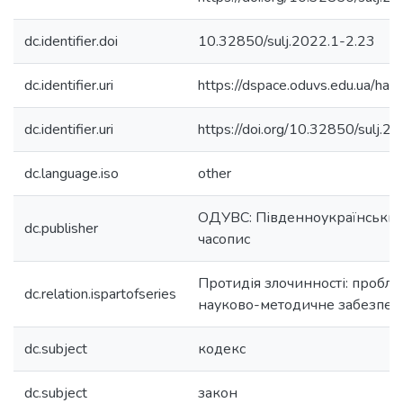
dc.identifier.doi
10.32850/sulj.2022.1-2.23
dc.identifier.uri
https://dspace.oduvs.edu.ua/h
dc.identifier.uri
https://doi.org/10.32850/sulj.2
dc.language.iso
other
ОДУВС: Південноукраїнськи
dc.publisher
часопис
Протидія злочинності: пробле
dc.relation.ispartofseries
науково-методичне забезпече
dc.subject
кодекс
dc.subject
закон