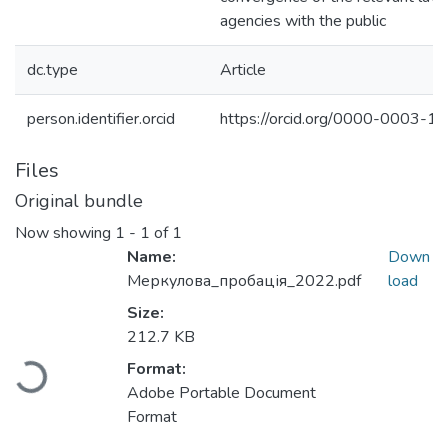
agencies with the public
dc.type
Article
person.identifier.orcid
https://orcid.org/0000-0003-
Files
Original bundle
Now showing
1 - 1 of 1
Name:
Down
Меркулова_пробація_2022.pdf
load
Size:
212.7 KB
Format:
Loading...
Adobe Portable Document
Format