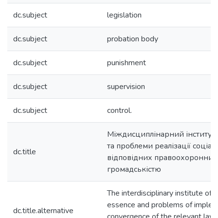
dc.subject
legislation
dc.subject
probation body
dc.subject
punishment
dc.subject
supervision
dc.subject
control.
Міждисциплінарний інститут «
та проблеми реалізації соціал
dc.title
відповідних правоохоронних 
громадськістю
The interdisciplinary institute of 
essence and problems of impleme
dc.title.alternative
convergence of the relevant law