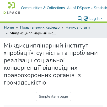
Communities & Collections
All of DSpace
Statisti
Log In
Home
Праці вчених кафедр
Наукові статті
Міждисциплінарний інститут «пробації»: сутність та проблеми реалізації соціальної конвергенції відповідних правоохоронних органів із громадськістю
Міждисциплінарний інститут
«пробації»: сутність та проблеми
реалізації соціальної
конвергенції відповідних
правоохоронних органів із
громадськістю
Simple item page