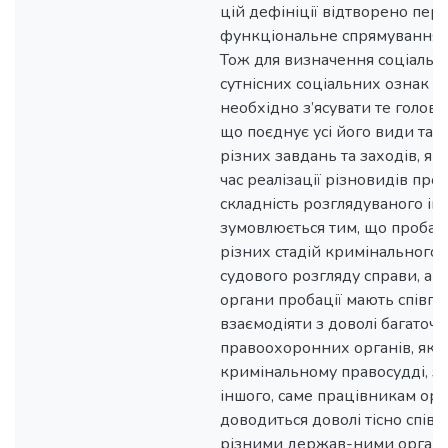
цій дефініції відтворено пе
функціональне спрямування ін
Тож для визначення соціальн
сутнісних соціальних ознак ін
необхідно з’ясувати те голов
що поєднує усі його види та 
різних завдань та заходів, як
час реалізації різновидів проб
складність розглядуваного інс
зумовлюється тим, що пробаці
різних стадій кримінального
судового розгляду справи, а 
органи пробації мають співп
взаємодіяти з доволі багаточ
правоохоронних органів, які з
кримінальному правосудді, з 
іншого, саме працівникам орг
доводиться доволі тісно спів
різними держав-ними органа