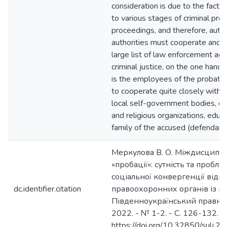
consideration is due to the fact t
to various stages of criminal pro
proceedings, and therefore, auth
authorities must cooperate and in
large list of law enforcement age
criminal justice, on the one hand.
is the employees of the probati
to cooperate quite closely with v
local self-government bodies, co
and religious organizations, educ
family of the accused (defendant, 
Меркулова В. О. Міждисциплі
«пробації»: сутність та пробле
соціальної конвергенції відп
dc.identifier.citation
правоохоронних органів із гр
Південноукраїнський правнич
2022. - № 1-2. - С. 126-132.
https://doi.org/10.32850/sulj.2