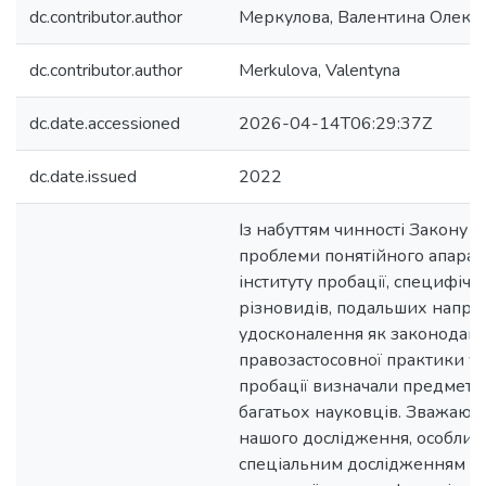
dc.contributor.author
Меркулова, Валентина Олекс
dc.contributor.author
Merkulova, Valentyna
dc.date.accessioned
2026-04-14T06:29:37Z
dc.date.issued
2022
Із набуттям чинності Закону 
проблеми понятійного апарату
інституту пробації, специфічни
різновидів, подальших напря
удосконалення як законодавчої
правозастосовної практики у с
пробації визначали предмет 
багатьох науковців. Зважаюч
нашого дослідження, особлива
спеціальним дослідженням са