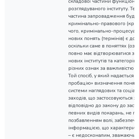
складової частини функціону
розглядуваного інституту. Те
частина запровадження будь-
кримінально-правового (кри
чого, кримінально-процесуаль
нових понять (термінів) є до
оскільки саме в поняттях (оз
повно має відтворюватися зміс
нових інститутів та категорій
різних ознак за важливістю т
Той спосіб, у який надається у
пробацію» визначення поняття
системи наглядових та соціа
заходів, що застосовуються за
відповідно до закону до зас
певних видів покарань, не по
позбавленням волі, забезпече
інформацією, що характеризу
– є недосконалим, зважаючи н