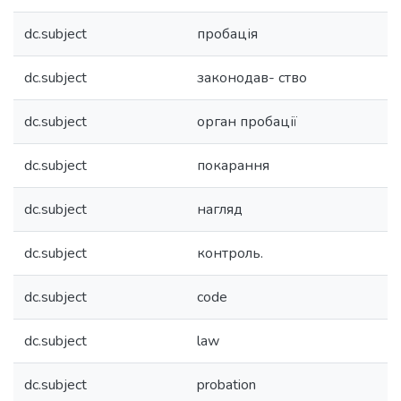
dc.subject
пробація
dc.subject
законодав- ство
dc.subject
орган пробації
dc.subject
покарання
dc.subject
нагляд
dc.subject
контроль.
dc.subject
code
dc.subject
law
dc.subject
probation