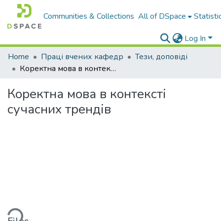
Communities & Collections
All of DSpace
Statisti
Log In
Home
Праці вчених кафедр
Тези, доповіді
Коректна мова в контексті сучасних трендів
Коректна мова в контексті
сучасних трендів
ding...