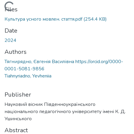
Loading...
Files
Культура усного мовлен. стаття.pdf
(254.4 KB)
Date
2024
Authors
Тягнирядно, Євгенія Василівна https://orcid.org/0000-
0001-5081-9856
Tiahnyriadno, Yevheniia
Publisher
Науковий вісник Південноукраїнського
національного педагогічного університету імені К. Д.
Ушинського
Abstract