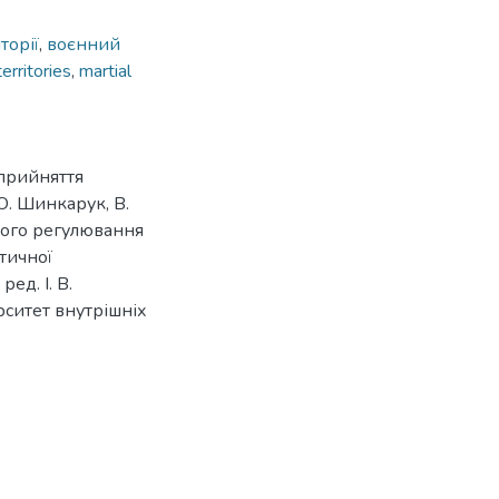
торії
,
воєнний
erritories
,
martial
 прийняття
О. Шинкарук, В.
вого регулювання
ктичної
ед. І. В.
рситет внутрішніх