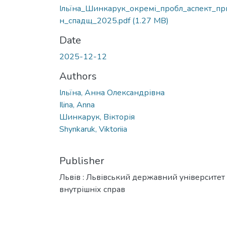
Ільїна_Шинкарук_окремі_пробл_аспект_п
н_спадщ_2025.pdf
(1.27 MB)
Date
2025-12-12
Authors
Ільїна, Анна Олександрівна
Ilina, Anna
Шинкарук, Вікторія
Shynkaruk, Viktoriia
Publisher
Львів : Львівський державний університет
внутрішніх справ