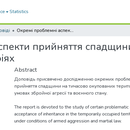
ace
Statistics
овіді
Окремі проблемні аспекти прийняття спадщини на тимчасово окупованих територіях
спекти прийняття спадщин
іях
Abstract
Доповідь присвячено дослідженню окремих пробле
прийняття спадщини на тичасово окупованих терито
умовах збройної агресії та воєнного стану.
The report is devoted to the study of certain problematic
acceptance of inheritance in the temporarily occupied terri
under conditions of armed aggression and martial law.