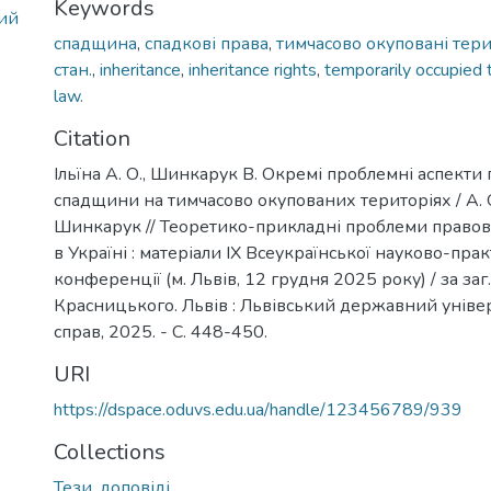
Keywords
рий
спадщина
,
спадкові права
,
тимчасово окуповані тери
стан.
,
inheritance
,
inheritance rights
,
temporarily occupied t
law.
Citation
Ільїна А. О., Шинкарук В. Окремі проблемні аспекти
спадщини на тимчасово окупованих територіях / А. 
Шинкарук // Теоретико-прикладні проблеми право
в Україні : матеріали IX Всеукраїнської науково-пра
конференції (м. Львів, 12 грудня 2025 року) / за заг. р
Красницького. Львів : Львівський державний уніве
справ, 2025. - С. 448-450.
URI
https://dspace.oduvs.edu.ua/handle/123456789/939
Collections
Тези, доповіді