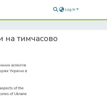
Log In
и на тимчасово
мних аспектів
ріях України в
 aspects of the
tories of Ukraine