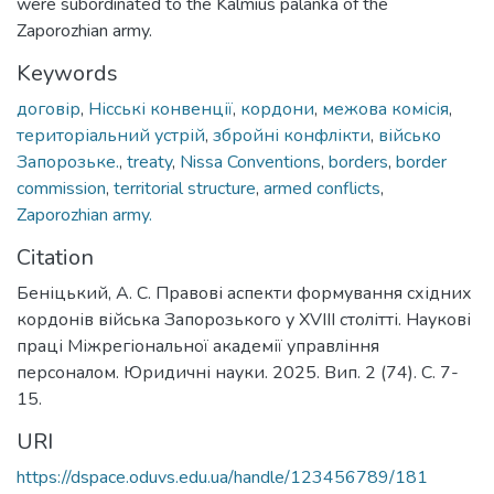
were subordinated to the Kalmius palanka of the
Zaporozhian army.
Keywords
договір
,
Нісські конвенції
,
кордони
,
межова комісія
,
територіальний устрій
,
збройні конфлікти
,
військо
Запорозьке.
,
treaty
,
Nissa Conventions
,
borders
,
border
commission
,
territorial structure
,
armed conflicts
,
Zaporozhian army.
Citation
Беніцький, А. С. Правові аспекти формування східних
кордонів війська Запорозького у XVIII столітті. Наукові
праці Міжрегіональної академії управління
персоналом. Юридичні науки. 2025. Вип. 2 (74). С. 7-
15.
URI
https://dspace.oduvs.edu.ua/handle/123456789/181