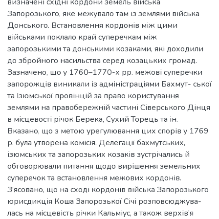
визначені східні кордони земель війська
Запорозького, яке межувало там із землями війська
Донського. Встановлення кордонів між цими
військами поклало край суперечкам між
запорозькими та донськими козаками, які доходили
до збройного насильства серед козацьких громад.
Зазначено, що у 1760–1770-х рр. межові суперечки
запорожців виникали із адміністраціями Бахмут- ської
та Ізюмської провінцій за право користування
землями на правобережній частині Сіверського Дінця
в місцевості річок Берека, Сухий Торець та ін.
Вказано, що з метою урегулювання цих спорів у 1769
р. була утворена комісія. Делегації бахмутських,
ізюмських та запорозьких козаків зустрічались й
обговорювали питання щодо вирішення земельних
суперечок та встановлення межових кордонів.
З’ясовано, що на сході кордонів війська Запорозького
юрисдикція Коша Запорозької Січі розповсюджува-
лась на місцевість річки Кальміус, а також верхів’я