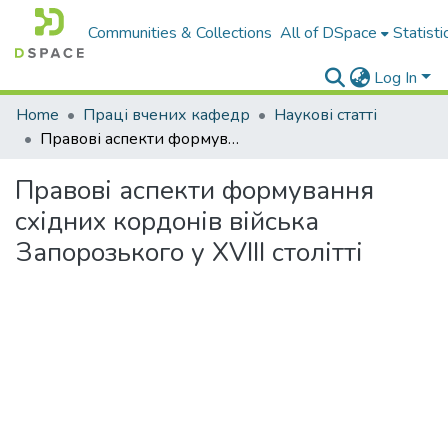
Communities & Collections
All of DSpace
Statisti
Log In
Home
Праці вчених кафедр
Наукові статті
Правові аспекти формування східних кордонів війська Запорозького у XVIII столітті
Правові аспекти формування
східних кордонів війська
Запорозького у XVIII столітті