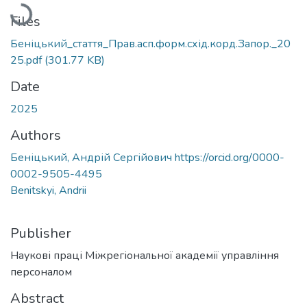
Loading...
Files
Беніцький_стаття_Прав.асп.форм.схід.корд.Запор._20
25.pdf
(301.77 KB)
Date
2025
Authors
Беніцький, Андрій Сергійович https://orcid.org/0000-
0002-9505-4495
Benitskyi, Andrii
Publisher
Наукові праці Міжрегіональної академії управління
персоналом
Abstract