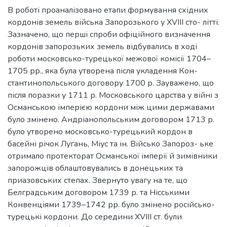
В роботі проаналізовано етапи формування східних
кордонів земель війська Запорозького у XVIII сто- літті.
Зазначено, що перші спроби офіційного визначення
кордонів запорозьких земель відбувались в ході
роботи московсько-турецької межової комісії 1704–
1705 рр., яка була утворена після укладення Кон-
стантинопольського договору 1700 р. Зауважено, що
після поразки у 1711 р. Московського царства у війні з
Османською імперією кордони між цими державами
було змінено. Андріанопольським договором 1713 р.
було утворено московсько-турецький кордон в
басейні річок Лугань, Міус та ін. Військо Запороз- ьке
отримало протекторат Османської імперії й зимівники
запорожців облаштовувались в донецьких та
приазовських степах. Звернуто увагу на те, що
Белградським договором 1739 р. та Нісськими
Конвенціями 1739–1742 рр. було змінено російсько-
турецькі кордони. До середини XVIII ст. були