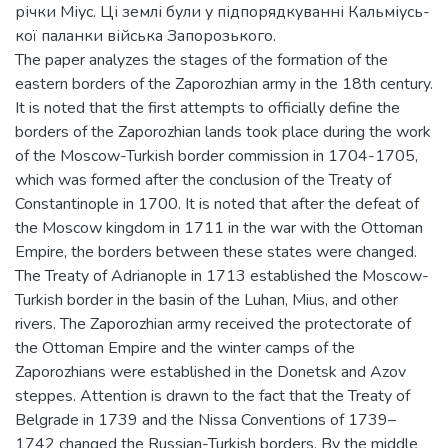
річки Міус. Ці землі були у підпорядкуванні Кальміусь-
кої паланки війська Запорозького.
The paper analyzes the stages of the formation of the
eastern borders of the Zaporozhian army in the 18th century.
It is noted that the first attempts to officially define the
borders of the Zaporozhian lands took place during the work
of the Moscow-Turkish border commission in 1704-1705,
which was formed after the conclusion of the Treaty of
Constantinople in 1700. It is noted that after the defeat of
the Moscow kingdom in 1711 in the war with the Ottoman
Empire, the borders between these states were changed.
The Treaty of Adrianople in 1713 established the Moscow-
Turkish border in the basin of the Luhan, Mius, and other
rivers. The Zaporozhian army received the protectorate of
the Ottoman Empire and the winter camps of the
Zaporozhians were established in the Donetsk and Azov
steppes. Attention is drawn to the fact that the Treaty of
Belgrade in 1739 and the Nissa Conventions of 1739–
1742 changed the Russian-Turkish borders. By the middle