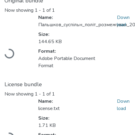
Original bundle
Now showing
1 - 1 of 1
Name:
Down
Пальшков_суспільн_політ_розмежуван_20
load
Size:
Loading...
144.65 KB
Format:
Adobe Portable Document
Format
License bundle
Now showing
1 - 1 of 1
Name:
Down
license.txt
load
Size:
Loading...
1.71 KB