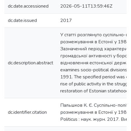
dc.date.accessioned
2026-05-11T13:59:46Z
dc.date.issued
2017
У статті розглянуто суспільно-по
розмежування в Естонії у 1985
Зазначений період характериз
громадської активності у бороть
dc.description.abstract
відновлення естонської державно
examines socio-political divisions 
1991. The specified period was ch
rise of public activity in the struggl
restoration of Estonian statehood.
Пальшков К. Є. Суспільно-політи
dc.identifier.citation
розмежування в Естонії у 1985
Politicus : наук. журн. 2017. Вип.