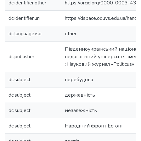
dc.identifier.other
https://orcid.org/0000-0003-43
dc.identifier.uri
https://dspace.oduvs.edu.ua/han
dc.language.iso
other
Південноукраїнський націона
dc.publisher
педагогічний університет імені
: Науковий журнал «Politicus»
dc.subject
перебудова
dc.subject
державність
dc.subject
незалежність
dc.subject
Народний фронт Естонії