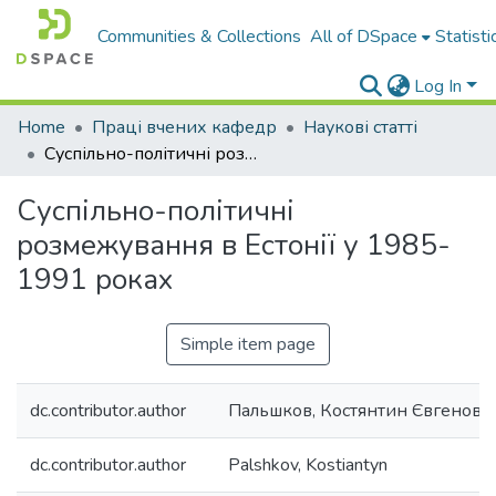
Communities & Collections
All of DSpace
Statisti
Log In
Home
Праці вчених кафедр
Наукові статті
Суспільно-політичні розмежування в Естонії у 1985-1991 роках
Суспільно-політичні
розмежування в Естонії у 1985-
1991 роках
Simple item page
dc.contributor.author
Пальшков, Костянтин Євгенови
dc.contributor.author
Palshkov, Kostiantyn