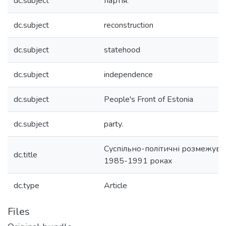
dc.subject
партія.
dc.subject
reconstruction
dc.subject
statehood
dc.subject
independence
dc.subject
People's Front of Estonia
dc.subject
party.
Суспільно-політичні розмежуван
dc.title
1985-1991 роках
dc.type
Article
Files