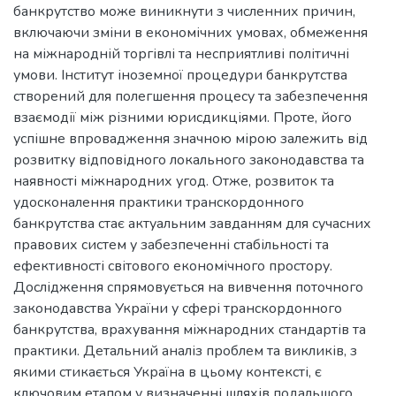
банкрутство може виникнути з численних причин,
включаючи зміни в економічних умовах, обмеження
на міжнародній торгівлі та несприятливі політичні
умови. Інститут іноземної процедури банкрутства
створений для полегшення процесу та забезпечення
взаємодії між різними юрисдикціями. Проте, його
успішне впровадження значною мірою залежить від
розвитку відповідного локального законодавства та
наявності міжнародних угод. Отже, розвиток та
удосконалення практики транскордонного
банкрутства стає актуальним завданням для сучасних
правових систем у забезпеченні стабільності та
ефективності світового економічного простору.
Дослідження спрямовується на вивчення поточного
законодавства України у сфері транскордонного
банкрутства, врахування міжнародних стандартів та
практики. Детальний аналіз проблем та викликів, з
якими стикається Україна в цьому контексті, є
ключовим етапом у визначенні шляхів подальшого