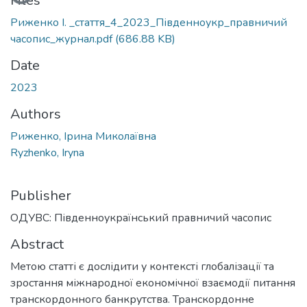
Loading...
Files
Риженко І. _стаття_4_2023_Південноукр_правничий
часопис_журнал.pdf
(686.88 KB)
Date
2023
Authors
Риженко, Ірина Миколаївна
Ryzhenko, Iryna
Publisher
ОДУВС: Південноукраїнський правничий часопис
Abstract
Метою статті є дослідити у контексті глобалізації та
зростання міжнародної економічної взаємодії питання
транскордонного банкрутства. Транскордонне