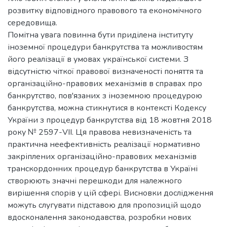
розвитку відповідного правового та економічного
середовища.
Помітна увага повинна бути приділена інституту
іноземної процедури банкрутства та можливостям
його реалізації в умовах української системи. З
відсутністю чіткої правової визначеності поняття та
організаційно-правових механізмів в справах про
банкрутство, пов'язаних з іноземною процедурою
банкрутства, можна стикнутися в контексті Кодексу
України з процедур банкрутства від 18 жовтня 2018
року № 2597-VII. Ця правова невизначеність та
практична неефективність реалізації нормативно
закріплених організаційно-правових механізмів
транскордонних процедур банкрутства в Україні
створюють значні перешкоди для належного
вирішення спорів у цій сфері. Висновки дослідження
можуть слугувати підставою для пропозицій щодо
вдосконалення законодавства, розробки нових