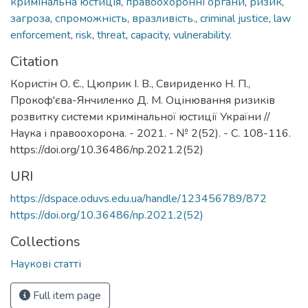
кримінальна юстиція
,
правоохоронні органи
,
ризик
,
загроза
,
спроможність
,
вразливість.
,
criminal justice
,
law
enforcement
,
risk
,
threat
,
capacity
,
vulnerability.
Citation
Користін О. Є., Цюприк І. В., Свириденко Н. П.,
Прокоф'єва-Янчиленко Д. М. Оцінювання ризиків
розвитку системи кримінальної юстиції України //
Наука і правоохорона. - 2021. - № 2(52). - С. 108-116.
URI
https://dspace.oduvs.edu.ua/handle/123456789/872
https://doi.org/10.36486/np.2021.2(52)
Collections
Наукові статті
Full item page