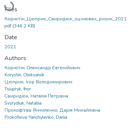
Loading...
Files
Користін_Цюприк_Свиридюк_оцінюван_ризик_2021.
pdf
(346.2 KB)
Date
2021
Authors
Користін, Олександр Євгенійович
Korystin, Oleksandr
Цюприк, Ігор Володимирович
Tsiupryk, Ihor
Свиридюк, Наталія Петрівна
Svyrydiuk, Nataliia
Прокоф'єва-Янчиленко, Дарія Михайлівна
Prokofieva-Yanchylenko, Dariia