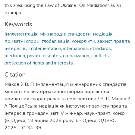
this area, using the Law of Ukraine “On Mediation” as an
example.
Keywords
Імплементація
,
міжнародні стандарти
,
медіація
,
приватні спори
,
глобалізація
,
конфлікти
,
захист прав та
інтересів.
,
Implementation
,
international standards
,
mediation
,
private disputes
,
globalization
,
conflicts
,
protection of rights and interests.
Citation
Маковій В. П. Імплементація міжнародних стандартів
медіації як альтернативної форми вирішення
приватних спорів: реалії та перспективи / В. П. Маковій
// Поліцейська медіація як інструмент захисту прав та
інтересів громадян: мат. V міжнар. наук.-практ. конф.;
(м. Одеса, 18 липня 2025 року. ). - Одеса: ОДУВС,
2025. - С. 34-39.