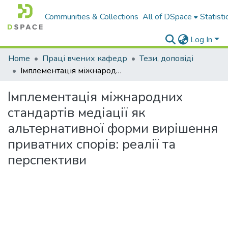
Communities & Collections
All of DSpace
Statisti
Log In
Home
Праці вчених кафедр
Тези, доповіді
Імплементація міжнародних стандартів медіації як альтернативної форми вирішення приватних спорів: реалії та перспективи
Імплементація міжнародних
стандартів медіації як
альтернативної форми вирішення
приватних спорів: реалії та
перспективи