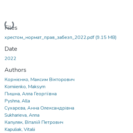
Loading...
Files
хрестом_нормат_прав_забезп_2022.pdf
(9.15 MB)
Date
2022
Authors
Корнієнко, Максим Вікторович
Korniienko, Maksym
Пишна, Алла Георгіївна
Pyshna, Alla
Сухарєва, Анна Олександрівна
Sukharieva, Anna
Капуляк, Віталій Петрович
Kapuliak, Vitalii