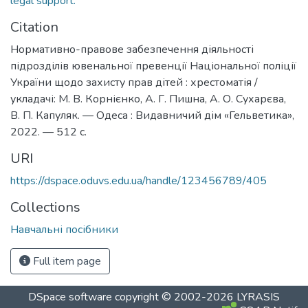
legal support.
Citation
Нормативно-правове забезпечення діяльності
підрозділів ювенальної превенції Національної поліції
України щодо захисту прав дітей : хрестоматія /
укладачі: М. В. Корнієнко, А. Г. Пишна, А. О. Сухарєва,
В. П. Капуляк. — Одеса : Видавничий дім «Гельветика»,
2022. — 512 с.
URI
https://dspace.oduvs.edu.ua/handle/123456789/405
Collections
Навчальні посібники
Full item page
DSpace software
copyright © 2002-2026
LYRASIS