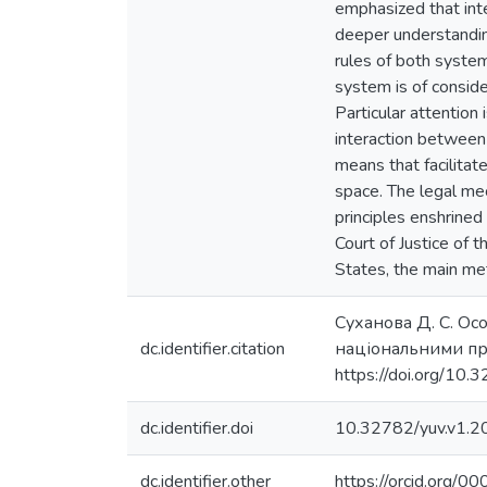
emphasized that inte
deeper understanding
rules of both system
system is of conside
Particular attention
interaction between
means that facilitat
space. The legal me
principles enshrined
Court of Justice of 
States, the main met
Суханова Д. С. Ос
dc.identifier.citation
національними пр
https://doi.org/10
dc.identifier.doi
10.32782/yuv.v1.2
dc.identifier.other
https://orcid.org