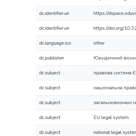
dc.identifier.uri
https://dspace.odu
dc.identifier.uri
https://doi.org/10
dc.language.iso
other
dc.publisher
Юридичний вісни
dc.subject
правова система 
dc.subject
національна прав
dc.subject
загальновизнані 
dc.subject
EU legal system
dc.subject
national legal syst