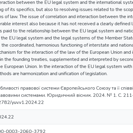
raction between the EU legal system and the international system
 of its specifics, but also to resolving issues related to the sco
s of law. The issue of correlation and interaction between the in
rable interest also because it has not received a clearly defined l
 is paid to the relationship between the EU legal system and nat
 the EU legal system and the legal systems of the Member State
e the coordinated, harmonious functioning of interstate and nationa
chanism for the interaction of the law of the European Union and
 in the founding treaties, supplemented and interpreted by second
the European Union. In the interaction of the EU legal system wi
hods are harmonization and unification of legislation.
обливості правової системи Європейського Союзу та її спі
авовими системами. Юридичний вісник. 2024. № 1. С. 211
.32782/yuv.v1.2024.22
024.22
/0000-0003-2060-3792