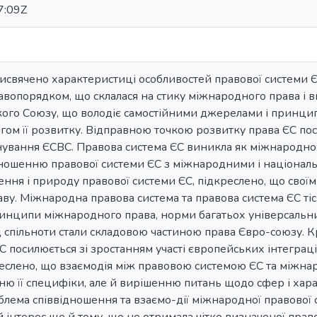
7:09Z
исвячено характеристиці особливостей правової системи Є
авопорядком, що склалася на стику міжнародного права і
кого Союзу, що володіє самостійними джерелами і принцип
ягом її розвитку. Відправною точкою розвитку права ЄС п
нування ЄСВС. Правова система ЄС виникла як міжнародно
дношенню правової системи ЄС з міжнародними і націонал
ня і природу правової системи ЄС, підкреслено, що свої
у. Міжнародна правова система та правова система ЄС тіс
инципи міжнародного права, норми багатьох універсальни
спільноти стали складовою частиною права Євро-союзу. Кр
С посилюється зі зростанням участі європейських інтегра
реслено, що взаємодія між правовою системою ЄС та міжна
ню її специфіки, але й вирішенню питань щодо сфер і ха
блема співвідношення та взаємо-дії міжнародної правової 