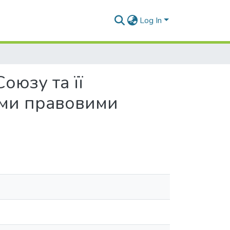
Log In
оюзу та її
ими правовими