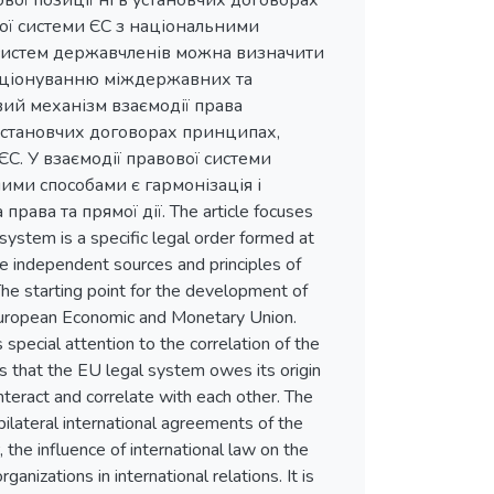
вої позиції ні в установчих договорах
вої системи ЄС з національними
 систем державчленів можна визначити
нкціонуванню міждержавних та
ий механізм взаємодії права
установчих договорах принципах,
С. У взаємодії правової системи
ми способами є гармонізація і
ава та прямої дії. The article focuses
system is a specific legal order formed at
e independent sources and principles of
he starting point for the development of
 European Economic and Monetary Union.
pecial attention to the correlation of the
s that the EU legal system owes its origin
nteract and correlate with each other. The
 bilateral international agreements of the
he influence of international law on the
anizations in international relations. It is