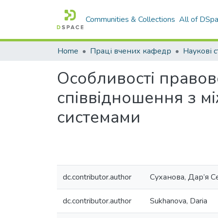
Communities & Collections
All of DSp
Home
Праці вчених кафедр
Наукові с
Особливості правов
співвідношення з м
системами
dc.contributor.author
Суханова, Дар’я С
dc.contributor.author
Sukhanova, Daria