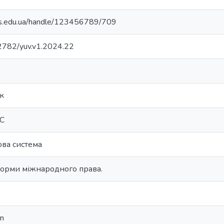
vs.edu.ua/handle/123456789/709
.32782/yuv.v1.2024.22
к
ЄС
ова система
норми міжнародного права.
em