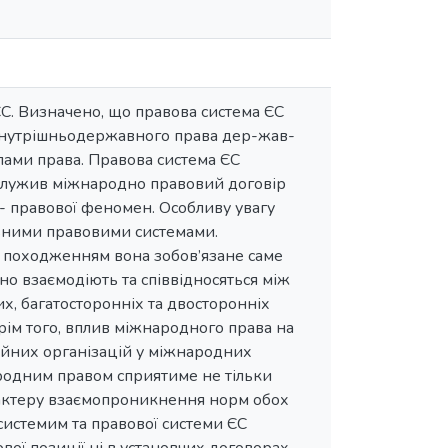
С. Визначено, що правова система ЄС
 внутрішньодержавного права дер-жав-
ами права. Правова система ЄС
ослужив міжнародно правовий договір
- правової феномен. Особливу увагу
ьними правовими системами.
м походженням вона зобов’язане саме
но взаємодіють та співвідносяться між
х, багатосторонніх та двосторонніх
ім того, вплив міжнародного права на
ційних організацій у міжнародних
родним правом сприятиме не тільки
рактеру взаємопроникнення норм обох
системим та правової системи ЄС