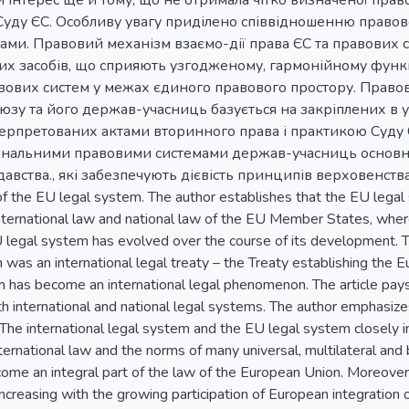
 інтерес ще й тому, що не отримала чітко визначеної право
 Суду ЄС. Особливу увагу приділено співвідношенню право
ами. Правовий механізм взаємо-дії права ЄС та правових
вих засобів, що сприяють узгодженому, гармонійному фу
вових систем у межах єдиного правового простору. Правов
юзу та його держав-учасниць базується на закріплених в 
ерпретованих актами вторинного права і практикою Суду Є
ональними правовими системами держав-учасниць основни
авства., які забезпечують дієвість принципів верховенства пр
 of the EU legal system. The author establishes that the EU legal 
international law and national law of the EU Member States, wher
 legal system has evolved over the course of its development. T
 was an international legal treaty – the Treaty establishing the
has become an international legal phenomenon. The article pays s
h international and national legal systems. The author emphasize
. The international legal system and the EU legal system closely i
international law and the norms of many universal, multilateral and
e an integral part of the law of the European Union. Moreover, t
creasing with the growing participation of European integration org