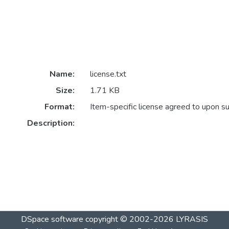
Name:
license.txt
Size:
1.71 KB
Format:
Item-specific license agreed to upon s
Description:
DSpace software
copyright © 2002-2026
LYRASIS