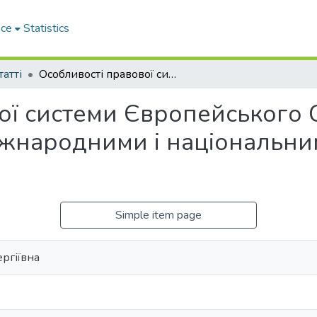
ace
Statistics
татті
Особливості правової системи Європейського Союзу та її співвідношення з міжнародними і національними правовими системами
ої системи Європейського С
іжнародними і національн
Simple item page
ергіївна