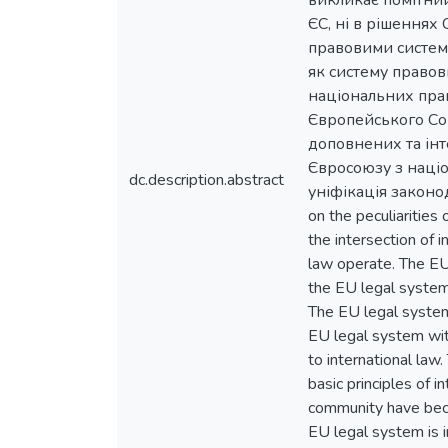
викликає помітний
ЄС, ні в рішеннях
правовими систем
як систему право
національних пра
Європейського Со
доповнених та інт
Євросоюзу з наці
dc.description.abstract
уніфікація законод
on the peculiarities
the intersection of 
law operate. The EU
the EU legal system
The EU legal system 
EU legal system wit
to international law
basic principles of 
community have becom
EU legal system is in