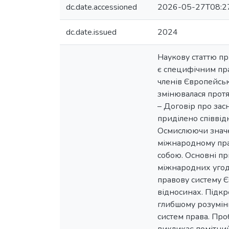
dc.date.accessioned
2026-05-27T08:2
dc.date.issued
2024
Наукову статтю пр
є специфічним пр
членів Європейсь
змінювалася прот
– Договір про зас
приділено співві
Осмислюючи значен
міжнародному прав
собою. Основні пр
міжнародних угод 
правову систему Є
відносинах. Підк
глибшому розумін
систем права. Про