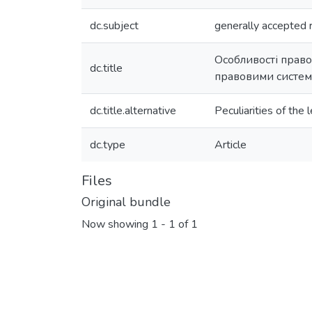
dc.subject
generally accepted r
Особливості право
dc.title
правовими систе
dc.title.alternative
Peculiarities of the
dc.type
Article
Files
Original bundle
Now showing
1 - 1 of 1