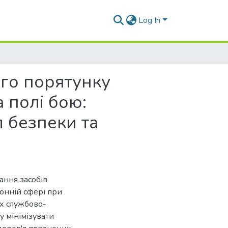
Log In
го порятунку
 полі бою:
 безпеки та
ання засобів
ронній сфері при
х службово-
у мінімізувати