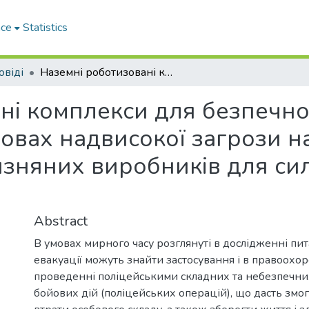
ace
Statistics
овіді
Наземні роботизовані комплекси для безпечного порятунку поранених осіб в умовах надвисокої загрози на полі бою: напрацювання вітчизняних виробників для сил безпеки та оборони
ні комплекси для безпечно
овах надвисокої загрози на
зняних виробників для сил
Abstract
В умовах мирного часу розглянуті в дослідженні пит
евакуації можуть знайти застосування і в правоохо
проведенні поліцейськими складних та небезпечни
бойових дій (поліцейських операцій), що дасть змог