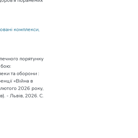
здоров'я поранених
овані комплекси,
зпечного порятунку
 бою:
еки та оборони :
нції «Війна в
0 лютого 2026 року,
. - Львів, 2026. С.