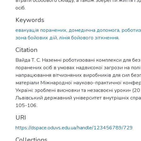
втрати особового складу, а також зберегти життя і 
осіб.
Keywords
евакуація поранених, домедична допомога, роботиз
зона бойових дій, лінія бойового зіткнення.
Citation
Вайда Т. С. Наземні роботизовані комплекси для бе
поранених осіб в умовах надвисокої загрози на полі
напрацювання вітчизняних виробників для сил безп
матеріали Міжнародної науково-практичної конфере
Україні: зроблені висновки та незасвоєні уроки» (2
Львівський державний університет внутрішніх справ)
105-106.
URI
https://dspace.oduvs.edu.ua/handle/123456789/729
Collections